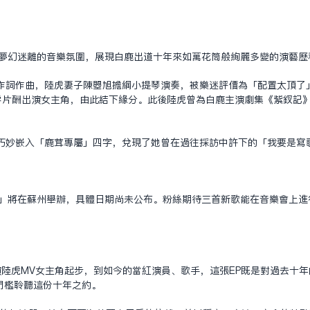
出夢幻迷離的音樂氛圍，展現白鹿出道十年來如萬花筒般絢麗多變的演藝歷
作詞作曲，陸虎妻子陳曌旭擔綱小提琴演奏，被樂迷評價為「配置太頂了
鹿零片酬出演女主角，由此結下緣分。此後陸虎曾為白鹿主演劇集《紫釵記
巧妙嵌入「鹿茸專屬」四字，兌現了她曾在過往採訪中許下的「我要是寫
會」將在蘇州舉辦，具體日期尚未公布。粉絲期待三首新歌能在音樂會上
年出演陸虎MV女主角起步，到如今的當紅演員、歌手，這張EP既是對過去十
門檻聆聽這份十年之約。