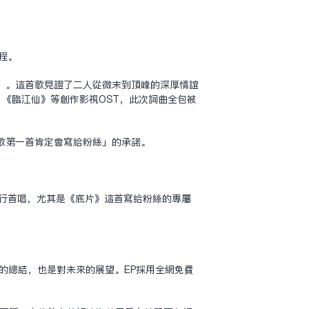
程。
」。這首歌見證了二人從微末到頂峰的深厚情誼
》《臨江仙》等創作影視OST，此次詞曲全包被
歌第一首肯定會寫給粉絲」的承諾。
進行首唱，尤其是《底片》這首寫給粉絲的專屬
年的總結，也是對未來的展望。EP採用全網免費