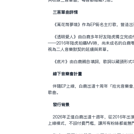
三首單曲詳情
《萬花筒夢境》作為EP同名主打歌，營造
《透明愛人》由白鹿多年好友陸虎獨立完成
——2016年陸虎拍攝MV時，尚未成名的白
視為二人音樂默契的延續與昇華。
《底片》由白鹿親自填詞，歌詞以藏頭形式
線下音樂會計畫
伴隨EP上線，白鹿出道十周年「拾光音樂
歌曲。
發行背景
2026年正值白鹿出道十週年，從2016
上線模式，不設付費門檻，讓所有粉絲都能無