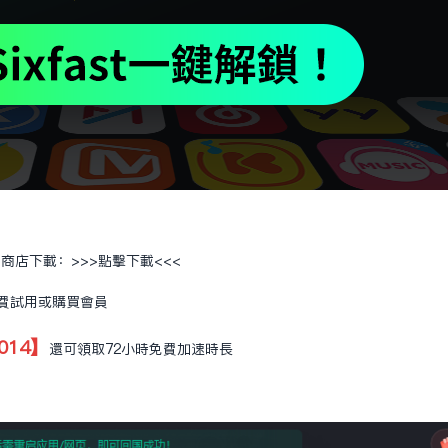
應用商店下載：
>>>點擊下載<<<
免費試用或購買會員
014】
還可領取72小時免費加速時長