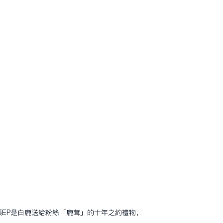
EP是白鹿送給粉絲「鹿茸」的十年之約禮物，