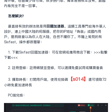
海外版，但曲庫少得可憐，很多熱門歌、獨家音頻根本沒有，跟國
內版完全不是一回事。
怎麼解決？
最直接有效的辦法就是用
回國加速器
。這類工具專門給海外華人
設計，連上中國大陸的伺服器，把你的IP地址「偽裝」成國內用
戶，酷狗就會以為你人在大陸，自然不攔你了。市面上常見的有
Sixfast，操作都很簡單：
1. 下載Sixfast回國加速器：可在官網或應用商店下載：
>>>點擊
下載<<<
2. 註冊登錄：註冊帳號並登錄，可以選擇免費試用或購買會員
【s014】
3. 獲取時長：打開用戶端，使用兌換碼
還可領取72
小時免費加速時長
PC端兌換：