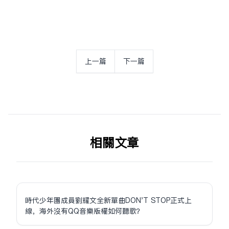
上一篇
下一篇
相关文章
時代少年團成員劉耀文全新單曲DON'T STOP正式上
線，海外沒有QQ音樂版權如何聽歌？