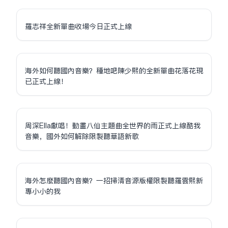
羅志祥全新單曲收場今日正式上線
海外如何聽國內音樂？種地吧陳少熙的全新單曲花落花現
已正式上線！
周深Ella獻唱！動畫八仙主題曲全世界的雨正式上線酷我
音樂，國外如何解除限制聽華語新歌
海外怎麼聽國內音樂？一招掃清音源版權限制聽羅雲熙新
專小小的我