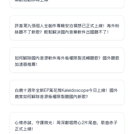
許嵩第九張個人全創作專輯安泊猜想已正式上線！海外粉
絲聽不了新歌？輕鬆解決國內音樂軟件出國聽不了！
如何解除國內音源軟件海外版權限制流暢聽歌？國外聽歌
加速器推薦！
白鹿十週年全新EP萬花筒Kaleidoscope今日上線！國外
鹿茸如何解除音源版權限制聽國內新歌？
心懷赤誠，守護微光：周深獻唱問心2片尾曲，歌曲赤子
正式上線！