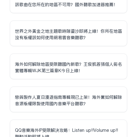
該歌曲在您所在的地區不可用？國外聽歌加速器推薦！
世界之外黃金之地主題歌時隙鎏沙即將上線！你所在地區
沒有版權該如何使用網易雲音樂聽歌？
海外如何解除地區受限聽國內新歌？王俊凱首張個人同名
實體專輯WJK第三篇章K今日上線！
戀與製作人夏日漫遊指南專輯現已上架！海外黨如何解除
音源版權限制使用國內音樂平台聽歌？
QQ音樂海外IP受限解決攻略：Listen up!!Volume up!!
聯動活動即將上線