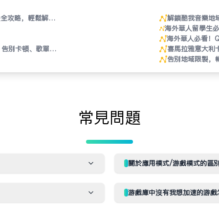
決全攻略，輕鬆解鎖
解锁酷我音乐地
海外華人留學生必
虞書欣新專輯《Spi
海外華人必看！
，告別卡頓、歌單變
困擾
喜马拉雅意大利
告别地域限制，
常见问题
关于应用模式/游戏模式的区
游戏库中没有我想加速的游戏