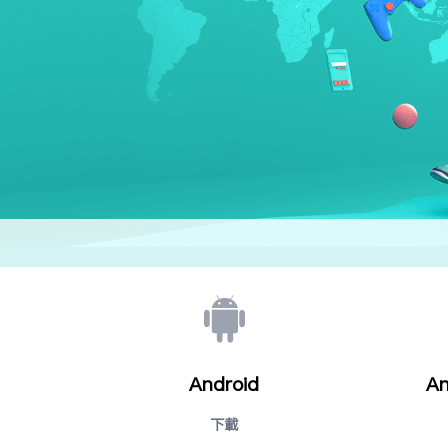
Android
An
下载