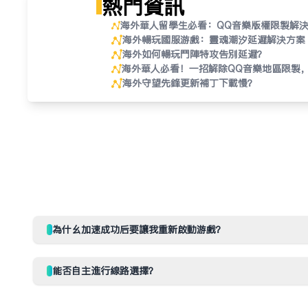
热门资讯
海外華人留學生必看：QQ音樂版權限制解
國內熱門歌曲
海外畅玩国服游戏：灵魂潮汐延迟解决方案
海外如何暢玩鬥陣特攻告別延遲？
海外華人必看！一招解除QQ音樂地區限制
灰煩惱
海外守望先锋更新补丁下载慢？
为什么加速成功后要让我重新启动游戏？
能否自主进行线路选择？