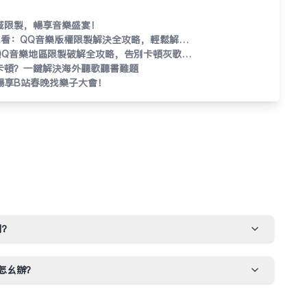
域限制，畅享音乐盛宴！
看：QQ音樂版權限制解決全攻略，輕鬆解鎖
cy Honey》
QQ音樂地區限制破解全攻略，告別卡頓灰歌單
卡顿？一键解决海外听歌听书难题
畅享B站春晚找乐子大会！
别？
怎么办？