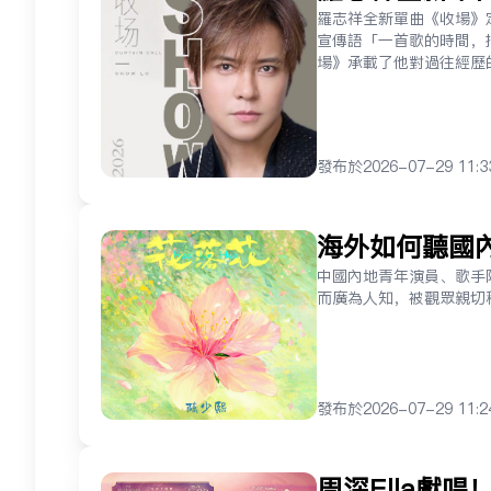
羅志祥全新單曲《收場》
宣傳語「一首歌的時間，
場》承載了他對過往經歷
发布于
2026-07-29 11:3
海外如何聽國
線！
中國內地青年演員、歌手
而廣為人知，被觀眾親切
发布于
2026-07-29 11:2
周深Ella獻