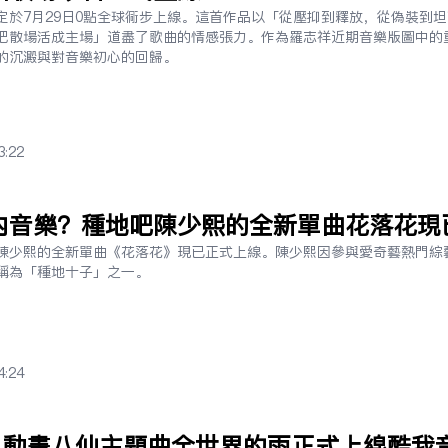
定於7月29日0點全球同步上線。這首作品以「從壓抑到釋放，從偽裝到
把散場活成主場」道盡了歌曲的情感張力。作為羅志祥近期音樂版圖中的
的沉澱與對音樂初心的回歸。
3:22
內音樂？種地吧陳少熙的全新單曲花落花現
陳少熙的全新單曲《花落花》現已正式上線。陳少熙因參與愛奇藝熱門綜
稱為「種地十子」之一。
4:24
唱！動畫八仙主題曲全世界的雨正式上線酷我