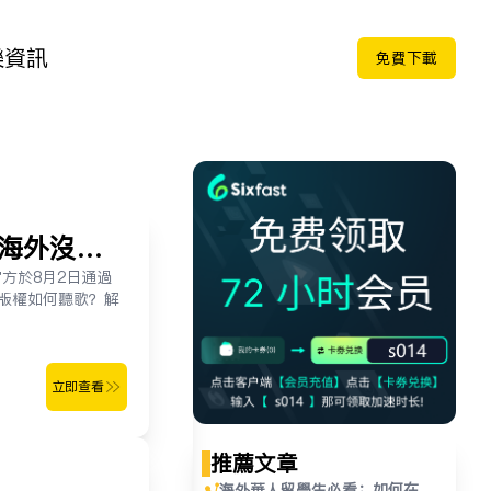
樂
資訊
免费下载
，海外沒有
官方於8月2日通過
版權如何聽歌？解
立即查看
推荐文章
海外華人留學生必看：如何在國