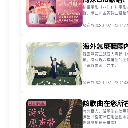
如何解除限制
動畫電影《八仙！》電影主
聲。歌曲由金牌詞曲搭檔
发布于
2026-07-22 11:1
海外怎麼聽國
羅雲熙第三張個人專輯《小小
後，時隔近六年推出的全
「荒野未來」之中。
发布于
2026-07-22 11:0
該歌曲在您所
海外華人、留學生在使用
彈出「當前所在地區暫未
外聽歌加速器推薦！