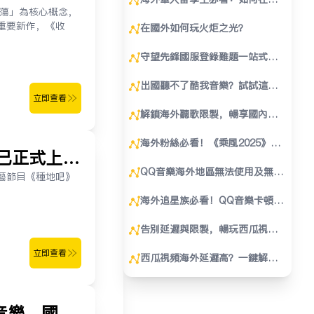
坦蕩」為核心概念，
外突破限制暢聽QQ音樂完整教學
重要新作，《收
在国外如何玩火炬之光？
指南
守望先锋国服登录难题一站式解
决
出国听不了酷我音乐？试试这几
立即查看
个方法！
解锁海外听歌限制，畅享国内音
乐平台！
海外粉絲必看！《乘風2025》年
已正式上
度舞台音源上線，這些亮點你get
QQ音樂海外地區無法使用及無音
了嗎？
藝節目《種地吧》
源解決方案
海外追星族必看！QQ音樂卡頓、
歌單變灰解決全攻略
告别延迟与限制，畅玩西瓜视
频！
立即查看
西瓜视频海外延迟高？一键解决
畅享高清流畅体验
音樂，國外