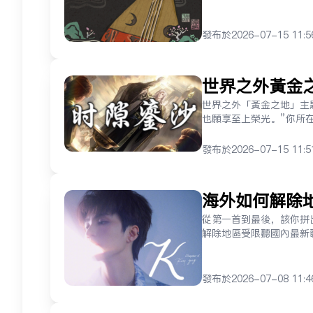
发布于
2026-07-15 11:5
世界之外黃金
如何使用網易
世界之外「黃金之地」主
也願享至上榮光。”你所在
发布于
2026-07-15 11:5
海外如何解除
WJK第三篇章
從第一首到最後，該你拼
解除地區受限聽國內最新
发布于
2026-07-08 11:4