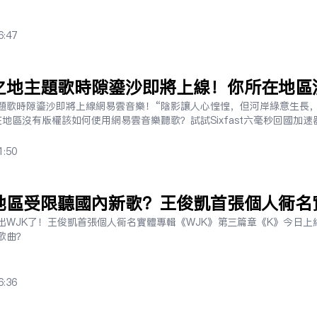
6:47
之地主題歌時隙鎏沙即將上線！你所在地區
雲音樂聽歌？
題歌時隙鎏沙即將上線網易雲音樂！“陰影讓人心惶惶，但河岸綠意生長
地區沒有版權該如何使用網易雲音樂聽歌？試試Sixfast六毫秒回國加速
1:50
地區受限聽國內新歌？王俊凱首張個人同名
K今日上線！
出WJK了！王俊凱首張個人同名實體專輯《WJK》第三篇章《K》今日上
歌曲？
6:36