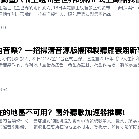
聽華語新歌
題曲《全世界的雨》於7月18日與電影上映同步正式發布，由周深與Ell
唐恬作詞、彭飛作曲並擔任製作人，騰訊音樂娛樂集團出品。
9:10
內音樂？一招掃清音源版權限制聽羅雲熙新
的我》於7月20日12:27全平台正式上線。這是繼2018年《12人生》和
新音樂作品。專輯以「童話為底色、希望為注腳」為創作理念，將故事置
6:54
在的地區不可用？國外聽歌加速器推薦！
國內音樂軟件時，最常遇到的困境是打開App後發現歌單大片變灰、搜索
開通音樂服務」「該歌曲在您所在的地區不可用」等提示。如何才能解除