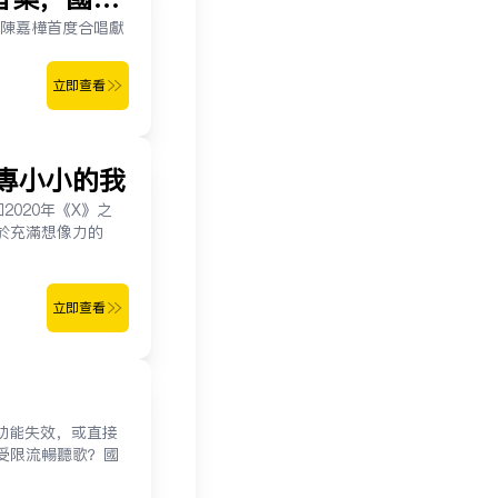
a陳嘉樺首度合唱獻
立即查看
專小小的我
2020年《X》之
於充滿想像力的
立即查看
功能失效，或直接
受限流暢聽歌？國