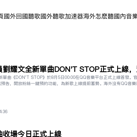
頁
國外回國聽歌
國外聽歌加速器
海外怎麽聽國內音
劉耀文全新單曲DON'T STOP正式上線
如何聽歌？
曲《DON'T STOP》於8月5日00:00在QQ音樂平台正式上線首發。
出預告，開放粉絲一鍵預約功能，為新歌上線提前蓄勢。海外沒有QQ音樂
4:36
曲收場今日正式上線