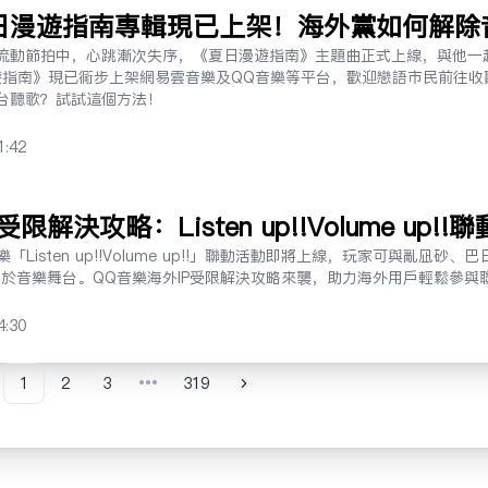
日漫遊指南專輯現已上架！海外黨如何解除
樂平台聽歌？
流動節拍中，心跳漸次失序，《夏日漫遊指南》主題曲正式上線，與他一
遊指南》現已同步上架網易雲音樂及QQ音樂等平台，歡迎戀語市民前往收
台聽歌？試試這個方法！
1:42
限解決攻略：Listen up!!Volume up!
「Listen up!!Volume up!!」聯動活動即將上線，玩家可與亂凪砂
浸於音樂舞台。QQ音樂海外IP受限解決攻略來襲，助力海外用户輕鬆參與
4:30
1
2
3
319
•••
evious
Next