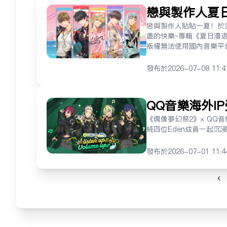
戀與製作人夏
制使用國內音
戀與製作人貼貼一夏！於
盡的快樂~專輯《夏日漫
版權無法使用國內音樂平
发布于
2026-07-08 11:4
QQ音樂海外IP受
上線
《偶像夢幻祭2》× QQ音樂
純四位Eden成員一起沉
发布于
2026-07-01 11:4
Pr