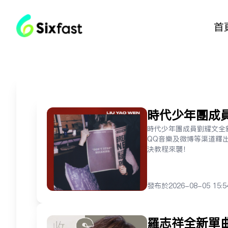
首
時代少年團成員
QQ音樂版權
時代少年團成員劉耀文全新單
QQ音樂及微博等渠道釋
決教程來襲！
发布于
2026-08-05 15:5
羅志祥全新單