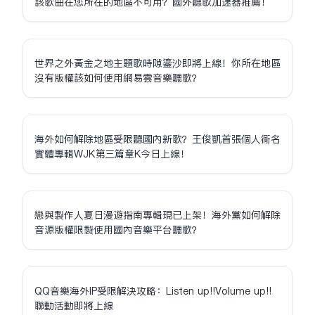
該歌曲在您所在的地區不可用？國外聽歌加速器推薦！
世界之外黃金之地主題歌時隙鎏沙即將上線！你所在地區
沒有版權該如何使用網易雲音樂聽歌？
海外如何解除地區受限聽國內新歌？王俊凱首張個人同名
實體專輯WJK第三篇章K今日上線！
戀與製作人夏日漫遊指南專輯現已上架！海外黨如何解除
音源版權限制使用國內音樂平台聽歌？
QQ音樂海外IP受限解決攻略：Listen up!!Volume up!!
聯動活動即將上線