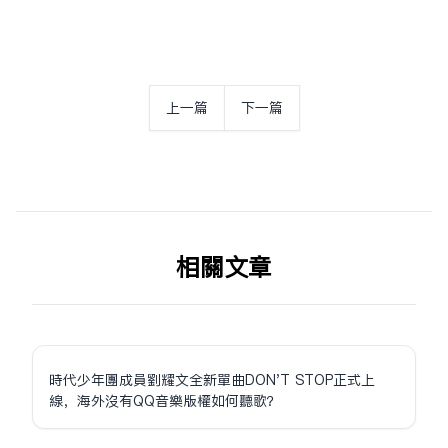
上一篇
下一篇
相关文章
時代少年團成員劉耀文全新單曲DON'T STOP正式上
線，海外沒有QQ音樂版權如何聽歌？