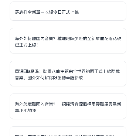
羅志祥全新單曲收場今日正式上線
海外如何聽國內音樂？種地吧陳少熙的全新單曲花落花現
已正式上線！
周深Ella獻唱！動畫八仙主題曲全世界的雨正式上線酷我
音樂，國外如何解除限制聽華語新歌
海外怎麼聽國內音樂？一招掃清音源版權限制聽羅雲熙新
專小小的我