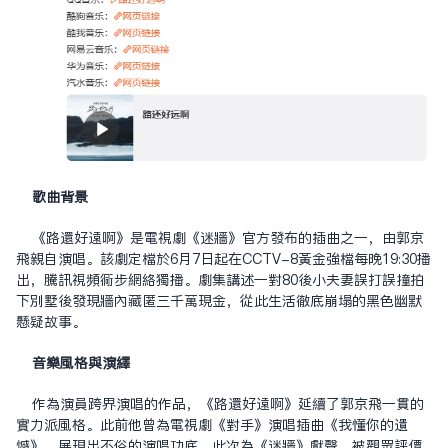
歌曲背景
《路還好遠啊》是電視劇《迷牆》官方發布的插曲之一，由郭京
飛親自演唱。該劇定檔於6月7日起在CCTV-8黃金強檔每晚19:30播
出，騰訊視頻同步網絡獨播。劇集講述一對80後小夫妻誤打誤撞拍
下別墅後發現牆內藏匿三千萬現金，從此生活徹底崩塌的黑色幽默
懸疑故事。
音樂風格與演繹
作為演員跨界演唱的作品，《路還好遠啊》延續了郭京飛一貫的
實力派風格。此前他曾為電視劇《對手》演唱插曲《我懂你的遺
憾》，展現出不俗的演唱功底。此次為《迷牆》獻聲，被觀眾評價