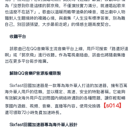
為「沒想到你是這樣的郭京飛，不僅演技實力滿分，就連唱起歌來
也這麼不在話下」。歌曲以溫暖而略帶滄桑的嗓音，唱出劇中人物
面對人生困境時的複雜心境，與劇集「人生沒有標準答案，別為難
自己，別回頭張望，大步向前走吧」的情感主題高度契合。
收聽平台
該歌曲已在QQ音樂等主流音樂平台上線，用戶可搜索「路還好遠
啊」或「郭京飛」進行收聽。作為電視劇插曲，該曲也將隨劇集播
出在更多平台同步推廣。
解除QQ音樂IP音源版權限制
Sixfast回國加速器是一款專為海外華人打造的加速器，擁有百萬
海外華人用戶的信賴，並以穩定、高速、安全的特點著稱。它能夠
有效解決海外用戶在訪問國內網絡時遇到的各種問題，讓你輕鬆暢
【s014】
享國內遊戲、視頻、音樂、直播等內容。使用兌換碼
還可領取72小時免費加速時長。
Sixfast回國加速器專為海外華人設計