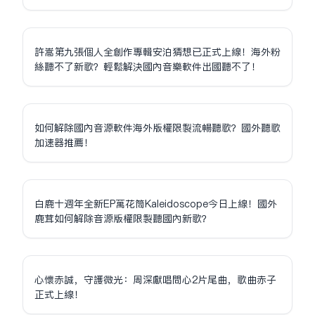
許嵩第九張個人全創作專輯安泊猜想已正式上線！海外粉
絲聽不了新歌？輕鬆解決國內音樂軟件出國聽不了！
如何解除國內音源軟件海外版權限制流暢聽歌？國外聽歌
加速器推薦！
白鹿十週年全新EP萬花筒Kaleidoscope今日上線！國外
鹿茸如何解除音源版權限制聽國內新歌？
心懷赤誠，守護微光：周深獻唱問心2片尾曲，歌曲赤子
正式上線！