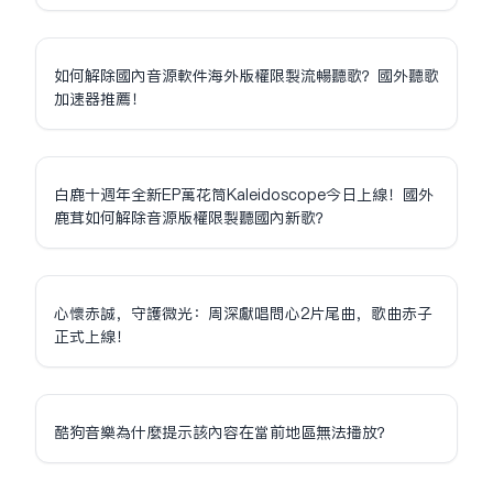
如何解除國內音源軟件海外版權限制流暢聽歌？國外聽歌
加速器推薦！
白鹿十週年全新EP萬花筒Kaleidoscope今日上線！國外
鹿茸如何解除音源版權限制聽國內新歌？
心懷赤誠，守護微光：周深獻唱問心2片尾曲，歌曲赤子
正式上線！
酷狗音樂為什麼提示該內容在當前地區無法播放？