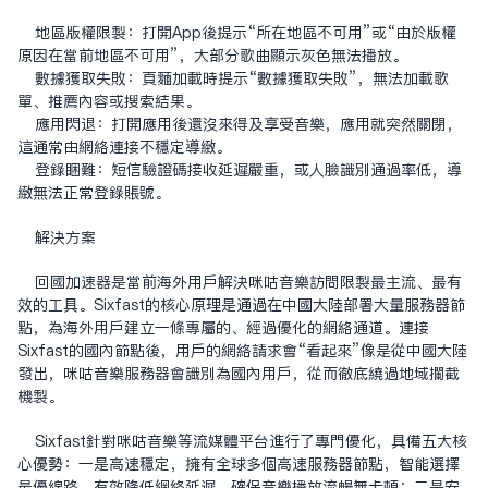
地區版權限制：打開App後提示“所在地區不可用”或“由於版權
原因在當前地區不可用”，大部分歌曲顯示灰色無法播放。
數據獲取失敗：頁面加載時提示“數據獲取失敗”，無法加載歌
單、推薦內容或搜索結果。
應用閃退：打開應用後還沒來得及享受音樂，應用就突然關閉，
這通常由網絡連接不穩定導致。
登錄困難：短信驗證碼接收延遲嚴重，或人臉識別通過率低，導
致無法正常登錄賬號。
解決方案
回國加速器
是當前海外用户解決咪咕音樂訪問限制最主流、最有
效的工具。Sixfast的核心原理是通過在中國大陸部署大量服務器節
點，為海外用户建立一條專屬的、經過優化的網絡通道。連接
Sixfast的國內節點後，用户的網絡請求會“看起來”像是從中國大陸
發出，咪咕音樂服務器會識別為國內用户，從而徹底繞過地域攔截
機制。
Sixfast針對咪咕音樂等流媒體平台進行了專門優化，具備五大核
心優勢：一是高速穩定，擁有全球多個高速服務器節點，智能選擇
最優線路，有效降低網絡延遲，確保音樂播放流暢無卡頓；二是安