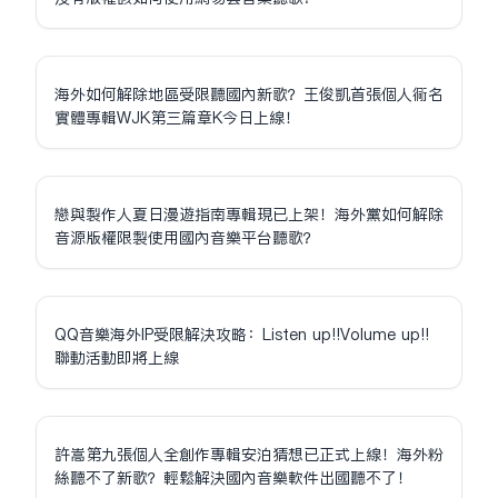
海外如何解除地區受限聽國內新歌？王俊凱首張個人同名
實體專輯WJK第三篇章K今日上線！
戀與製作人夏日漫遊指南專輯現已上架！海外黨如何解除
音源版權限制使用國內音樂平台聽歌？
QQ音樂海外IP受限解決攻略：Listen up!!Volume up!!
聯動活動即將上線
許嵩第九張個人全創作專輯安泊猜想已正式上線！海外粉
絲聽不了新歌？輕鬆解決國內音樂軟件出國聽不了！