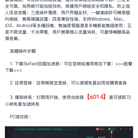
全可靠，採用銀行級加密技術，保護用户網絡安全和隱私，防止個
人信息泄露；三是操作簡便，用户界面友好，一鍵連接即可暢享國
內網絡，無需複雜設置；四是兼容性強，支持Windows、Mac、
iOS、Android等多種設備，無論是電腦還是手機都能無縫使用；五
是不限流量、千兆帶寬，用户無需擔心流量消耗，可盡情暢聽高品
質音樂。
具體操作步驟
1. 下載Sixfast回國加速器：可在官網或應用商店下載：
>>>點擊
下載<<<
2. 註冊登錄：註冊帳號並登錄，可以選擇免費試用或購買會員
【s014】
3. 獲取時長：打開用戶端，使用兌換碼
還可領取72
小時免費加速時長
PC端兌換：