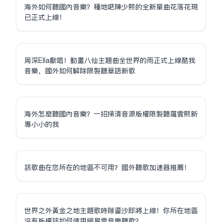
海外如何聽國內音樂？種地吧陳少熙的全新單曲花落花現
已正式上線！
周深Ella獻唱！動畫八仙主題曲全世界的雨正式上線酷我
音樂，國外如何解除限制聽華語新歌
海外怎麼聽國內音樂？一招掃清音源版權限制聽羅雲熙新
專小小的我
該歌曲在您所在的地區不可用？國外聽歌加速器推薦！
世界之外黃金之地主題歌時隙鎏沙即將上線！你所在地區
沒有版權該如何使用網易雲音樂聽歌？