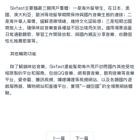
Sixfast主要面向三類用户羣體：一是海外留學生，在日本、美
國、澳大利亞、歐洲等地留學期間保持與國內音樂生態的連接；二
是海外華人華僑，緩解思鄉情緒，維持文化認同感；三是短期出國
商旅人士，確保咪咕音樂會員權益不因出境而失效。適用場景涵蓋
日常通勤聽歌、學習工作間隙放鬆、與國內親友分享音樂、收聽個
性化推薦歌單等。
其他輔助功能
除了解鎖咪咕音樂，Sixfast還能幫助海外用户訪問國內其他受地
域限制的平台和服務，包括QQ音樂、網易雲音樂、酷狗音樂等音樂
平台，愛奇藝、騰訊視頻、嗶哩嗶哩等視頻網站，以及各類國內遊
戲服務器、購物網站和直播平台，實現“一鍵回國”的全場景網絡體
驗。
上一篇
下一篇