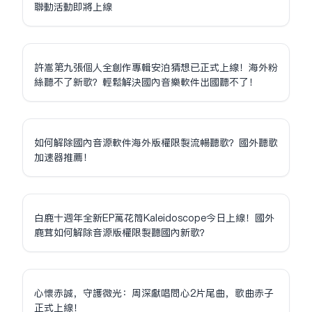
聯動活動即將上線
許嵩第九張個人全創作專輯安泊猜想已正式上線！海外粉
絲聽不了新歌？輕鬆解決國內音樂軟件出國聽不了！
如何解除國內音源軟件海外版權限制流暢聽歌？國外聽歌
加速器推薦！
白鹿十週年全新EP萬花筒Kaleidoscope今日上線！國外
鹿茸如何解除音源版權限制聽國內新歌？
心懷赤誠，守護微光：周深獻唱問心2片尾曲，歌曲赤子
正式上線！