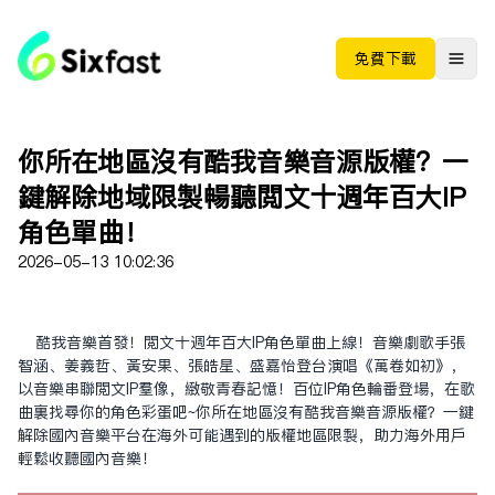
免费下载
你所在地區沒有酷我音樂音源版權？一
鍵解除地域限制暢聽閲文十週年百大IP
角色單曲！
2026-05-13 10:02:36
酷我音樂首發！閲文十週年百大IP角色單曲上線！音樂劇歌手張
智涵、姜義哲、黃安果、張皓星、盛嘉怡登台演唱《萬卷如初》，
以音樂串聯閲文IP羣像，致敬青春記憶！百位IP角色輪番登場，在歌
曲裏找尋你的角色彩蛋吧~你所在地區沒有酷我音樂音源版權？一鍵
解除國內音樂平台在海外可能遇到的版權地區限制，助力海外用户
輕鬆收聽國內音樂！