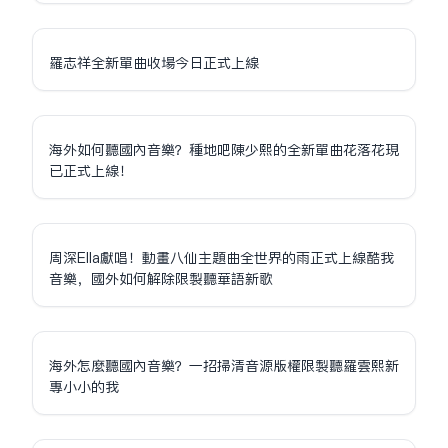
羅志祥全新單曲收場今日正式上線
海外如何聽國內音樂？種地吧陳少熙的全新單曲花落花現
已正式上線！
周深Ella獻唱！動畫八仙主題曲全世界的雨正式上線酷我
音樂，國外如何解除限制聽華語新歌
海外怎麼聽國內音樂？一招掃清音源版權限制聽羅雲熙新
專小小的我