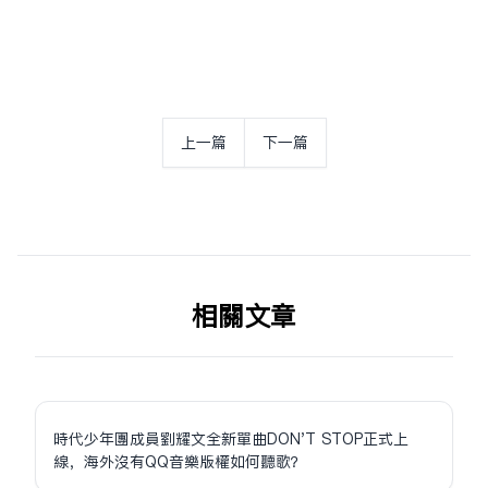
上一篇
下一篇
相关文章
時代少年團成員劉耀文全新單曲DON'T STOP正式上
線，海外沒有QQ音樂版權如何聽歌？