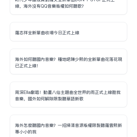
線，海外沒有QQ音樂版權如何聽歌？
羅志祥全新單曲收場今日正式上線
海外如何聽國內音樂？種地吧陳少熙的全新單曲花落花現
已正式上線！
周深Ella獻唱！動畫八仙主題曲全世界的雨正式上線酷我
音樂，國外如何解除限制聽華語新歌
海外怎麼聽國內音樂？一招掃清音源版權限制聽羅雲熙新
專小小的我