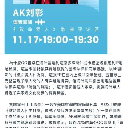
為什麼QQ音樂在海外會遇到這麼多障礙？從版權區域鎖定到IP地
址檢測，這些限制背後其實是複雜的國際法律和商業協議。以AK劉
彰的《致命愛人》為例，這張EP在國內上線即引爆話題，五首歌曲
完整呈現了戀人間的占有與逃離博弈，但海外用戶卻因地理位置無
法參與這場『清醒的沉溺』。這不僅影響個人娛樂，更讓海外華人
錯過了與家鄉文化同步的寶貴機會。
實際案例比比皆是：一名在美國留學的陳同學分享，她為了收聽
《致命愛人》主打歌，嘗試了多個方法卻屢屢失敗；另一位在澳洲
工作的李女士則感嘆，每當周杰倫、AK劉彰等歌手發新作，她總得
拜託國內親友錄音傳送。數據顯示，超過70%的海外QQ音樂用戶曾