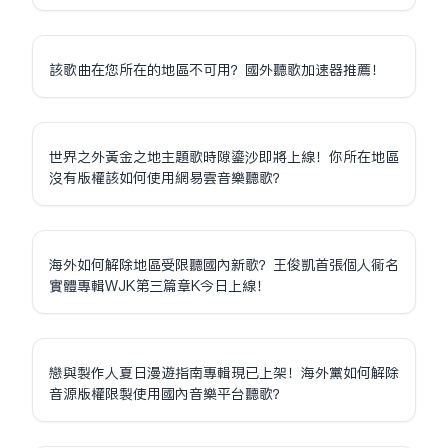
該歌曲在您所在的地區不可用？國外聽歌加速器推薦！
世界之外黃金之地主題歌時隙鎏沙即將上線！你所在地區
沒有版權該如何使用網易雲音樂聽歌？
海外如何解除地區受限聽國內新歌？王俊凱首張個人同名
實體專輯WJK第三篇章K今日上線！
戀與製作人夏日漫遊指南專輯現已上架！海外黨如何解除
音源版權限制使用國內音樂平台聽歌？