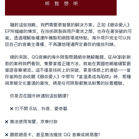
面對這些挑戰，我們需要更智慧的解決方案。正如《致命愛人》
EP所描繪的博弈，在技術限制與用戶需求之間，也存在著突破的可
能。透過理解版權運作機制和網路環境特點，海外用戶完全可以找
回自己的音樂主導權，不再讓地理邊界定義你的播放列表。
總的來說，QQ音樂的海外限制問題絕非無解難題。從AK劉彰新
歌的案例我們看到，只要掌握正確方法，就能在異國他鄉繼續緊跟
華語音樂潮流。這不僅是技術上的突破，更是情感上的連結——當
你能夠自由收聽《致命愛人》中那句『當溫柔成為陷阱』時，那種
與家鄉文化重逢的喜悅，將是任何限制都無法剝奪的珍貴體驗。
你是否在國外時遇到這些困擾？
❌ 打不開 B站、抖音、愛奇藝
❌ 無法使用淘寶、京東付款
❌ 聽歌總是卡，甚至無法播放 QQ 音樂或網易雲？