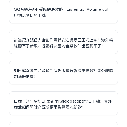
QQ音樂海外IP受限解決攻略：Listen up!!Volume up!!
聯動活動即將上線
許嵩第九張個人全創作專輯安泊猜想已正式上線！海外粉
絲聽不了新歌？輕鬆解決國內音樂軟件出國聽不了！
如何解除國內音源軟件海外版權限制流暢聽歌？國外聽歌
加速器推薦！
白鹿十週年全新EP萬花筒Kaleidoscope今日上線！國外
鹿茸如何解除音源版權限制聽國內新歌？