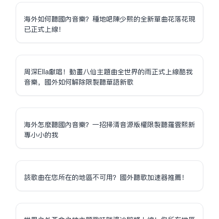
海外如何聽國內音樂？種地吧陳少熙的全新單曲花落花現
已正式上線！
周深Ella獻唱！動畫八仙主題曲全世界的雨正式上線酷我
音樂，國外如何解除限制聽華語新歌
海外怎麼聽國內音樂？一招掃清音源版權限制聽羅雲熙新
專小小的我
該歌曲在您所在的地區不可用？國外聽歌加速器推薦！