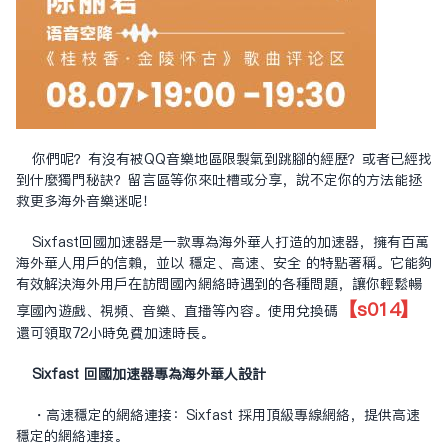
你們呢？有沒有被QQ音樂地區限制氣到跳腳的經歷？或者已經找
到什麼獨門秘訣？留言區等你來吐槽或分享，說不定你的方法能拯
救更多海外音樂迷呢！
Sixfast回國加速器是一款專為海外華人打造的加速器，擁有百萬
海外華人用戶的信賴，並以 穩定、高速、安全 的特點著稱。它能夠
有效解決海外用戶在訪問國內網絡時遇到的各種問題，讓你輕鬆暢
【s014】
享國內遊戲、視頻、音樂、直播等內容。使用兌換碼
還可領取72小時免費加速時長。
Sixfast 回國加速器專為海外華人設計
・高速穩定的網絡連接：Sixfast 採用頂級專線網絡，提供高速
穩定的網絡連接。