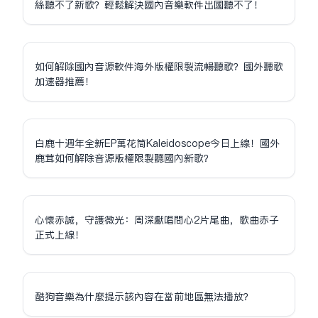
絲聽不了新歌？輕鬆解決國內音樂軟件出國聽不了！
如何解除國內音源軟件海外版權限制流暢聽歌？國外聽歌
加速器推薦！
白鹿十週年全新EP萬花筒Kaleidoscope今日上線！國外
鹿茸如何解除音源版權限制聽國內新歌？
心懷赤誠，守護微光：周深獻唱問心2片尾曲，歌曲赤子
正式上線！
酷狗音樂為什麼提示該內容在當前地區無法播放？