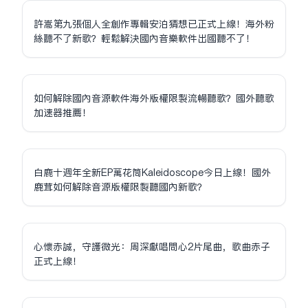
許嵩第九張個人全創作專輯安泊猜想已正式上線！海外粉
絲聽不了新歌？輕鬆解決國內音樂軟件出國聽不了！
如何解除國內音源軟件海外版權限制流暢聽歌？國外聽歌
加速器推薦！
白鹿十週年全新EP萬花筒Kaleidoscope今日上線！國外
鹿茸如何解除音源版權限制聽國內新歌？
心懷赤誠，守護微光：周深獻唱問心2片尾曲，歌曲赤子
正式上線！