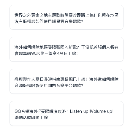
世界之外黃金之地主題歌時隙鎏沙即將上線！你所在地區
沒有版權該如何使用網易雲音樂聽歌？
海外如何解除地區受限聽國內新歌？王俊凱首張個人同名
實體專輯WJK第三篇章K今日上線！
戀與製作人夏日漫遊指南專輯現已上架！海外黨如何解除
音源版權限制使用國內音樂平台聽歌？
QQ音樂海外IP受限解決攻略：Listen up!!Volume up!!
聯動活動即將上線