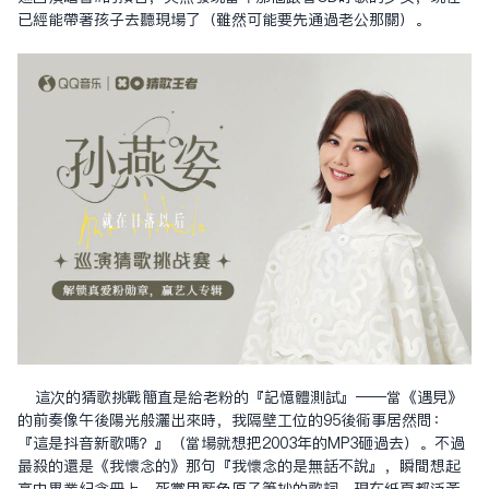
已經能帶著孩子去聽現場了（雖然可能要先通過老公那關）。
這次的猜歌挑戰簡直是給老粉的『記憶體測試』——當《遇見》
的前奏像午後陽光般灑出來時，我隔壁工位的95後同事居然問：
『這是抖音新歌嗎？』（當場就想把2003年的MP3砸過去）。不過
最殺的還是《我懷念的》那句『我懷念的是無話不說』，瞬間想起