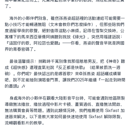
高中畢業紀念冊上，死黨用藍色原子筆抄的歌詞，現在紙頁都泛黃
了。
海外的小夥伴們別急，雖然
孫燕姿超話
裡的活動連結可能需要一
點小技巧才能暢通無阻（文末會教你們怎麼操作），但那些陪我們
度過留學夜的歌聲，絕對值得這點小麻煩。記得在雪梨交換時，公
寓樓下的馬來西亞華僑阿姨聽到我放《綠光》，突然用福建話說：
『這囡仔的歌，阿拉囝也愛聽』——你看，燕姿的聲音早就是跨國
界的青春密碼了。
最後溫馨提示：挑戰時千萬別像我那個憨憨男友，把《神奇》聽
成《超快感》還理直氣壯說『反正都是快歌』（結果被罰洗一週
碗）。你們呢？最快認出的是哪首歌？來
@孫燕姿
超話曬成績單
吧，說不定能抽到演唱會門票，讓我們2025年繼續『一起走到時間
的盡頭』🎶
身處海外的小夥伴在觀看大陸影音平台時，可能會遇到地區限制
導致無法播放、播放過程中影片卡頓、畫質過低、直播無法開啟、
無法購買會員等問題。遇到此類情況時，我們推薦使用 Sixfast 加
速器來解決。以下是教大家如何最快速地使用 Sixfast 解除限制，
流暢觀看影片的教學。