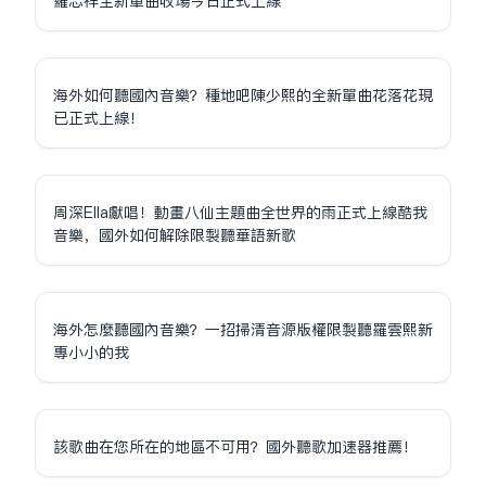
羅志祥全新單曲收場今日正式上線
海外如何聽國內音樂？種地吧陳少熙的全新單曲花落花現
已正式上線！
周深Ella獻唱！動畫八仙主題曲全世界的雨正式上線酷我
音樂，國外如何解除限制聽華語新歌
海外怎麼聽國內音樂？一招掃清音源版權限制聽羅雲熙新
專小小的我
該歌曲在您所在的地區不可用？國外聽歌加速器推薦！