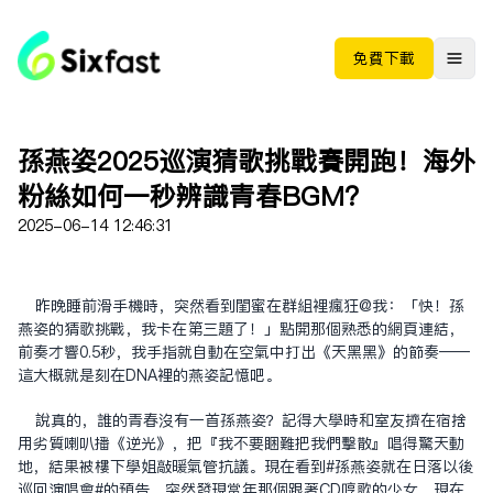
免费下载
孫燕姿2025巡演猜歌挑戰賽開跑！海外
粉絲如何一秒辨識青春BGM？
2025-06-14 12:46:31
昨晚睡前滑手機時，突然看到閨蜜在群組裡瘋狂@我：「快！孫
燕姿的猜歌挑戰，我卡在第三題了！」點開那個熟悉的
網頁連結
，
前奏才響0.5秒，我手指就自動在空氣中打出《天黑黑》的節奏——
這大概就是刻在DNA裡的燕姿記憶吧。
說真的，誰的青春沒有一首孫燕姿？記得大學時和室友擠在宿舍
用劣質喇叭播《逆光》，把『我不要困難把我們擊散』唱得驚天動
地，結果被樓下學姐敲暖氣管抗議。現在看到
#孫燕姿就在日落以後
巡回演唱會#
的預告，突然發現當年那個跟著CD哼歌的少女，現在