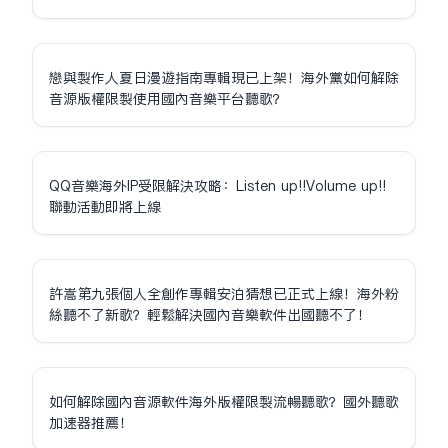
戀與製作人夏日漫遊指南專輯現已上架！海外黨如何解除
音源版權限制使用國內音樂平台聽歌？
QQ音樂海外IP受限解決攻略：Listen up!!Volume up!!
聯動活動即將上線
許嵩第九張個人全創作專輯安泊猜想已正式上線！海外粉
絲聽不了新歌？輕鬆解決國內音樂軟件出國聽不了！
如何解除國內音源軟件海外版權限制流暢聽歌？國外聽歌
加速器推薦！