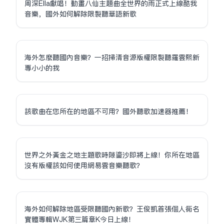
周深Ella獻唱！動畫八仙主題曲全世界的雨正式上線酷我
音樂，國外如何解除限制聽華語新歌
海外怎麼聽國內音樂？一招掃清音源版權限制聽羅雲熙新
專小小的我
該歌曲在您所在的地區不可用？國外聽歌加速器推薦！
世界之外黃金之地主題歌時隙鎏沙即將上線！你所在地區
沒有版權該如何使用網易雲音樂聽歌？
海外如何解除地區受限聽國內新歌？王俊凱首張個人同名
實體專輯WJK第三篇章K今日上線！