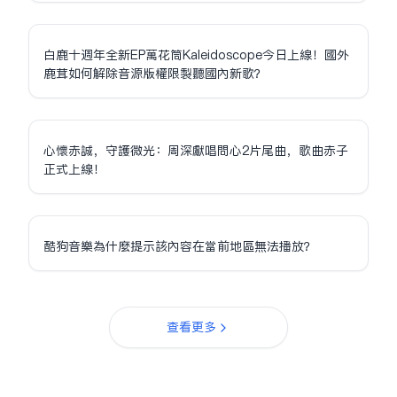
白鹿十週年全新EP萬花筒Kaleidoscope今日上線！國外
鹿茸如何解除音源版權限制聽國內新歌？
心懷赤誠，守護微光：周深獻唱問心2片尾曲，歌曲赤子
正式上線！
酷狗音樂為什麼提示該內容在當前地區無法播放？
查看更多