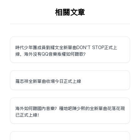
相关文章
時代少年團成員劉耀文全新單曲DON'T STOP正式上
線，海外沒有QQ音樂版權如何聽歌？
羅志祥全新單曲收場今日正式上線
海外如何聽國內音樂？種地吧陳少熙的全新單曲花落花現
已正式上線！