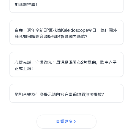
加速器推薦！
白鹿十週年全新EP萬花筒Kaleidoscope今日上線！國外
鹿茸如何解除音源版權限制聽國內新歌？
心懷赤誠，守護微光：周深獻唱問心2片尾曲，歌曲赤子
正式上線！
酷狗音樂為什麼提示該內容在當前地區無法播放？
查看更多