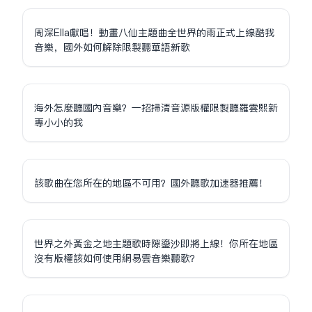
周深Ella獻唱！動畫八仙主題曲全世界的雨正式上線酷我
音樂，國外如何解除限制聽華語新歌
海外怎麼聽國內音樂？一招掃清音源版權限制聽羅雲熙新
專小小的我
該歌曲在您所在的地區不可用？國外聽歌加速器推薦！
世界之外黃金之地主題歌時隙鎏沙即將上線！你所在地區
沒有版權該如何使用網易雲音樂聽歌？