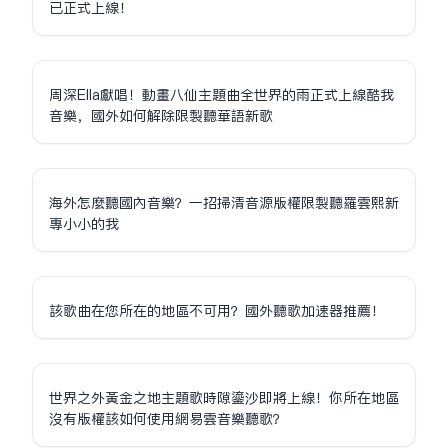
已正式上線！
周深Ella獻唱！動畫八仙主題曲全世界的雨正式上線酷我
音樂，國外如何解除限制聽華語新歌
海外怎麼聽國內音樂？一招掃清音源版權限制聽羅雲熙新
專小小的我
該歌曲在您所在的地區不可用？國外聽歌加速器推薦！
世界之外黃金之地主題歌時隙鎏沙即將上線！你所在地區
沒有版權該如何使用網易雲音樂聽歌？