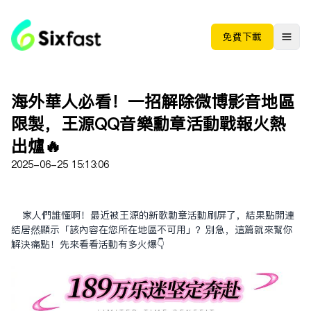
免费下载
海外華人必看！一招解除微博影音地區
限制，王源QQ音樂勳章活動戰報火熱
出爐🔥
2025-06-25 15:13:06
家人們誰懂啊！最近被王源的新歌勳章活動刷屏了，結果點開連
結居然顯示「該內容在您所在地區不可用」？別急，這篇就來幫你
解決痛點！先來看看活動有多火爆👇