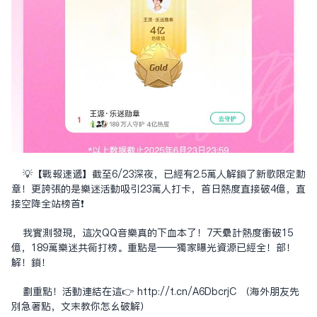
💡【戰報速遞】截至6/23深夜，已經有2.5萬人解鎖了新歌限定勳
章！更誇張的是樂迷活動吸引23萬人打卡，首日熱度直接破4億，直
接空降全站榜首❗️
我實測發現，這次QQ音樂真的下血本了！7天累計熱度衝破15
億，189萬樂迷共同打榜。重點是——獨家曝光資源已經全！部！
解！鎖！
划重點！活動連結在這👉
http://t.cn/A6DbcrjC
（海外朋友先
別急著點，文末教你怎么破解）