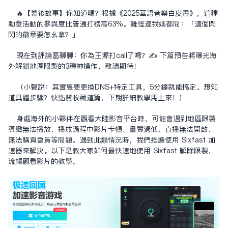
🔥【幕後故事】你知道嗎？根據《2025華語音樂白皮書》，這種
勳章活動的參與度比普通打榜高63%。難怪連我媽都問：「這個閃
閃的徽章要怎么拿？」
現在到評論區聊聊：你為王源打call了嗎？✍️ 下篇預告將曝光海
外解鎖地區限制的3種神操作，敬請期待！
（小聲說：其實只要更換DNS+特定工具，5分鐘就能搞定。想知
道具體步驟？快點贊收藏這篇，下期詳細教學馬上來！）
身處海外的小夥伴在觀看大陸影音平台時，可能會遇到地區限制
導致無法播放、播放過程中影片卡頓、畫質過低、直播無法開啟、
無法購買會員等問題。遇到此類情況時，我們推薦使用 Sixfast 加
速器來解決。以下是教大家如何最快速地使用 Sixfast 解除限制，
流暢觀看影片的教學。