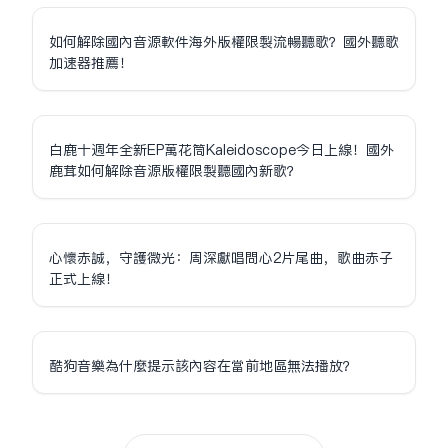
如何解除國內音源軟件海外版權限制流暢聽歌？國外聽歌
加速器推薦！
白鹿十週年全新EP萬花筒Kaleidoscope今日上線！國外
鹿茸如何解除音源版權限制聽國內新歌？
心懷赤誠，守護微光：周深獻唱問心2片尾曲，歌曲赤子
正式上線！
酷狗音樂為什麼提示該內容在當前地區無法播放？