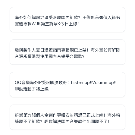
海外如何解除地區受限聽國內新歌？王俊凱首張個人同名
實體專輯WJK第三篇章K今日上線！
戀與製作人夏日漫遊指南專輯現已上架！海外黨如何解除
音源版權限制使用國內音樂平台聽歌？
QQ音樂海外IP受限解決攻略：Listen up!!Volume up!!
聯動活動即將上線
許嵩第九張個人全創作專輯安泊猜想已正式上線！海外粉
絲聽不了新歌？輕鬆解決國內音樂軟件出國聽不了！