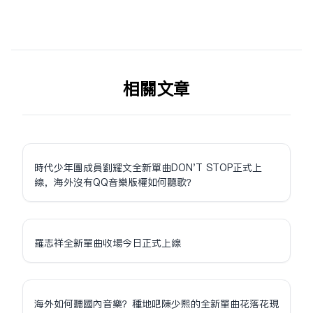
相关文章
時代少年團成員劉耀文全新單曲DON'T STOP正式上
線，海外沒有QQ音樂版權如何聽歌？
羅志祥全新單曲收場今日正式上線
海外如何聽國內音樂？種地吧陳少熙的全新單曲花落花現