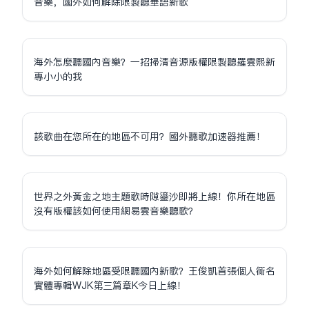
音樂，國外如何解除限制聽華語新歌
海外怎麼聽國內音樂？一招掃清音源版權限制聽羅雲熙新
專小小的我
該歌曲在您所在的地區不可用？國外聽歌加速器推薦！
世界之外黃金之地主題歌時隙鎏沙即將上線！你所在地區
沒有版權該如何使用網易雲音樂聽歌？
海外如何解除地區受限聽國內新歌？王俊凱首張個人同名
實體專輯WJK第三篇章K今日上線！