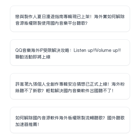
戀與製作人夏日漫遊指南專輯現已上架！海外黨如何解除
音源版權限制使用國內音樂平台聽歌？
QQ音樂海外IP受限解決攻略：Listen up!!Volume up!!
聯動活動即將上線
許嵩第九張個人全創作專輯安泊猜想已正式上線！海外粉
絲聽不了新歌？輕鬆解決國內音樂軟件出國聽不了！
如何解除國內音源軟件海外版權限制流暢聽歌？國外聽歌
加速器推薦！