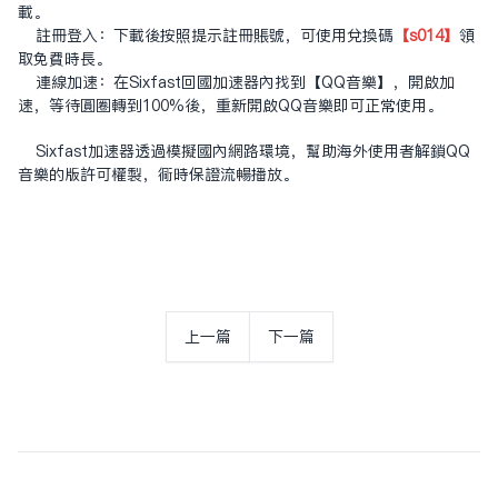
載。
註冊登入：下載後按照提示註冊賬號，可使用兌換碼
【s014】
領
取免費時長。
連線加速：在Sixfast回國加速器內找到【QQ音樂】，開啟加
速，等待圓圈轉到100%後，重新開啟QQ音樂即可正常使用。
Sixfast加速器透過模擬國內網路環境，幫助海外使用者解鎖QQ
音樂的版許可權制，同時保證流暢播放。
上一篇
下一篇