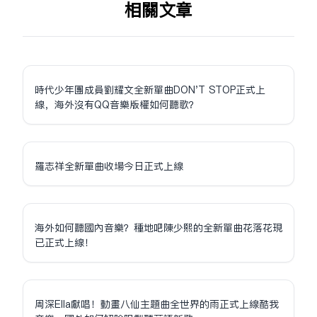
相关文章
時代少年團成員劉耀文全新單曲DON'T STOP正式上
線，海外沒有QQ音樂版權如何聽歌？
羅志祥全新單曲收場今日正式上線
海外如何聽國內音樂？種地吧陳少熙的全新單曲花落花現
已正式上線！
周深Ella獻唱！動畫八仙主題曲全世界的雨正式上線酷我