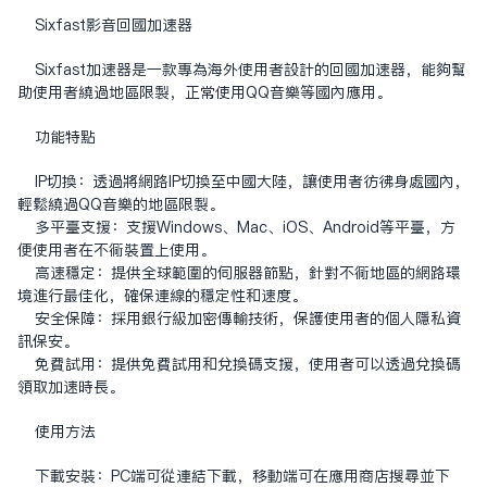
Sixfast影音回國加速器
Sixfast加速器是一款專為海外使用者設計的回國加速器，能夠幫
助使用者繞過地區限制，正常使用QQ音樂等國內應用。
功能特點
IP切換：透過將網路IP切換至中國大陸，讓使用者彷彿身處國內，
輕鬆繞過QQ音樂的地區限制。
多平臺支援：支援Windows、Mac、iOS、Android等平臺，方
便使用者在不同裝置上使用。
高速穩定：提供全球範圍的伺服器節點，針對不同地區的網路環
境進行最佳化，確保連線的穩定性和速度。
安全保障：採用銀行級加密傳輸技術，保護使用者的個人隱私資
訊保安。
免費試用：提供免費試用和兌換碼支援，使用者可以透過兌換碼
領取加速時長。
使用方法
下載安裝：PC端可從
連結
下載，移動端可在應用商店搜尋並下