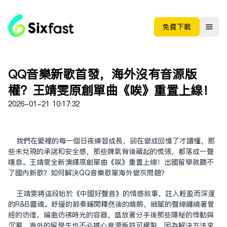
免费下载
QQ音樂新歌首發，海外沒有音源版
權？王靖雯原創單曲《唉》重置上線！
2026-01-21 10:17:32
我們在愛裡的每一個日夜練習成長，卻在變成回憶了才讀懂，那
些未兌現的承諾和安全感，那些脾氣背後藏起的慌張，都落成一聲
嘆息。王靖雯全新演繹原創單曲《唉》重置上線！出國留學就聽不
了國內新歌？如何解決QQ音樂歌單海外變灰問題？
王靖雯將這段始於《中國好聲音》的情感敘事，注入輕盈而深邃
的R&B靈魂。舒緩的節奏鋪開釋然後的晴朗，細膩的聲線纏繞著曾
經的彷徨，編曲彷彿時光的容器，盛放著分手後那些隱秘的悸動與
沉澱。海外的留學生也不必擔心音源版許可權制，因為解決方法來