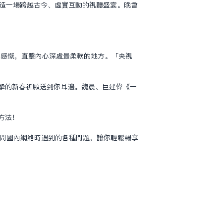
打造一場跨越古今、虛實互動的視聽盛宴。晚會
柔與感慨，直擊內心深處最柔軟的地方。「央視
摯的新春祈願送到你耳邊。魏晨、巨建偉《一
方法！
問國內網絡時遇到的各種問題，讓你輕鬆暢享