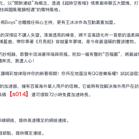
規化，以“開新連結”為概念，透過《超時空客棧》情景劇串聯五大板塊，
技與國風雅韻相遇"的獨特風格。
視Boys”合體擔任核心主持，更有王冰冰作為互動嘉賓加盟。
情歌王子”的深情從不讓人失望。清澈透亮的嗓音，將千言萬語化作一首歌的溫
柔搖籃曲，帶你乘著《月亮船》穿越童年夢境，是今夜最溫暖的聲波禮物。
巧妙相融，歌聲中流淌著祥瑞與祝福。宛如一幅有聲的“百福圖”，將最誠
邊奔流，激盪人心！
，讓精彩旋律陪伴你的新春假期！你所在地區沒有QQ音樂版權？試試這個
造的
加速器
，擁有百萬海外華人用戶的信賴。它能夠有效解決海外用戶在訪
【s014】
換碼
還可領取72小時免費加速時長。
頂級專線網絡，提供高速穩定的網絡連接。
器節點，提供穩定連接。