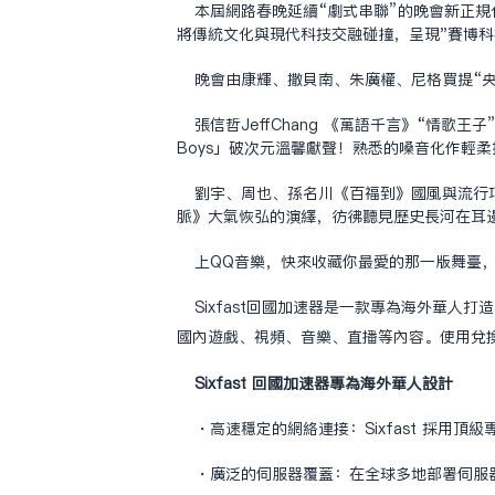
本屆網路春晚延續“劇式串聯”的晚會新正
將傳統文化與現代科技交融碰撞，呈現"賽博科
晚會由康輝、撒貝南、朱廣權、尼格買提“央
張信哲JeffChang 《萬語千言》“
Boys」破次元溫馨獻聲！熟悉的嗓音化作輕
劉宇、周也、孫名川《百福到》國風與流行
脈》大氣恢弘的演繹，彷彿聽見歷史長河在耳
上QQ音樂，快來收藏你最愛的那一版舞臺
Sixfast回國加速器是一款專為海外華人打
國內遊戲、視頻、音樂、直播等內容。使用兌
Sixfast 回國加速器專為海外華人設計
・高速穩定的網絡連接：Sixfast 採用
・廣泛的伺服器覆蓋：在全球多地部署伺服