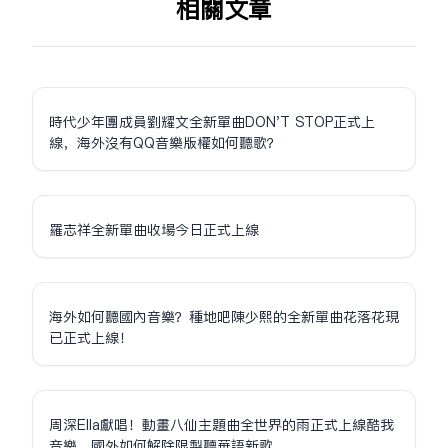
相关文章
時代少年團成員劉耀文全新單曲DON'T STOP正式上
線，海外沒有QQ音樂版權如何聽歌？
羅志祥全新單曲收場今日正式上線
海外如何聽國內音樂？種地吧陳少熙的全新單曲花落花現
已正式上線！
周深Ella獻唱！動畫八仙主題曲全世界的雨正式上線酷我
音樂，國外如何解除限制聽華語新歌