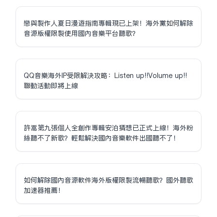
戀與製作人夏日漫遊指南專輯現已上架！海外黨如何解除
音源版權限制使用國內音樂平台聽歌？
QQ音樂海外IP受限解決攻略：Listen up!!Volume up!!
聯動活動即將上線
許嵩第九張個人全創作專輯安泊猜想已正式上線！海外粉
絲聽不了新歌？輕鬆解決國內音樂軟件出國聽不了！
如何解除國內音源軟件海外版權限制流暢聽歌？國外聽歌
加速器推薦！