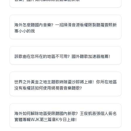
海外怎麼聽國內音樂？一招掃清音源版權限制聽羅雲熙新
專小小的我
該歌曲在您所在的地區不可用？國外聽歌加速器推薦！
世界之外黃金之地主題歌時隙鎏沙即將上線！你所在地區
沒有版權該如何使用網易雲音樂聽歌？
海外如何解除地區受限聽國內新歌？王俊凱首張個人同名
實體專輯WJK第三篇章K今日上線！