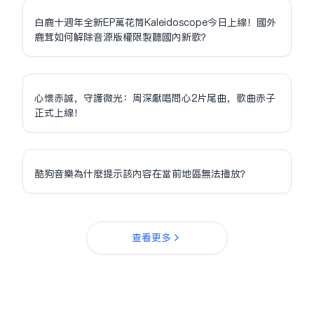
白鹿十週年全新EP萬花筒Kaleidoscope今日上線！國外
鹿茸如何解除音源版權限制聽國內新歌？
心懷赤誠，守護微光：周深獻唱問心2片尾曲，歌曲赤子
正式上線！
酷狗音樂為什麼提示該內容在當前地區無法播放？
查看更多