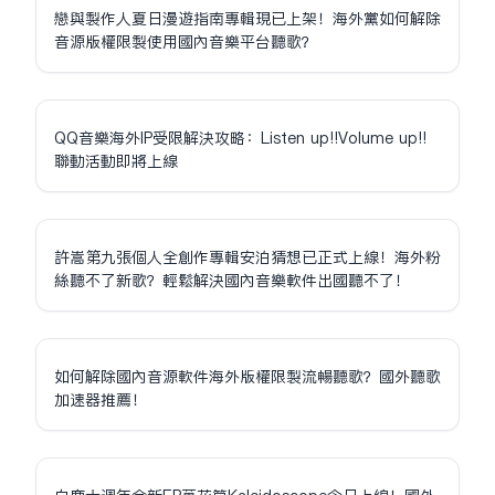
戀與製作人夏日漫遊指南專輯現已上架！海外黨如何解除
音源版權限制使用國內音樂平台聽歌？
QQ音樂海外IP受限解決攻略：Listen up!!Volume up!!
聯動活動即將上線
許嵩第九張個人全創作專輯安泊猜想已正式上線！海外粉
絲聽不了新歌？輕鬆解決國內音樂軟件出國聽不了！
如何解除國內音源軟件海外版權限制流暢聽歌？國外聽歌
加速器推薦！