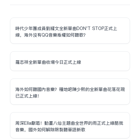
時代少年團成員劉耀文全新單曲DON'T STOP正式上
線，海外沒有QQ音樂版權如何聽歌？
羅志祥全新單曲收場今日正式上線
海外如何聽國內音樂？種地吧陳少熙的全新單曲花落花現
已正式上線！
周深Ella獻唱！動畫八仙主題曲全世界的雨正式上線酷我
音樂，國外如何解除限制聽華語新歌