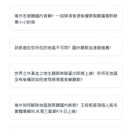
海外怎麼聽國內音樂？一招掃清音源版權限制聽羅雲熙新
專小小的我
該歌曲在您所在的地區不可用？國外聽歌加速器推薦！
世界之外黃金之地主題歌時隙鎏沙即將上線！你所在地區
沒有版權該如何使用網易雲音樂聽歌？
海外如何解除地區受限聽國內新歌？王俊凱首張個人同名
實體專輯WJK第三篇章K今日上線！