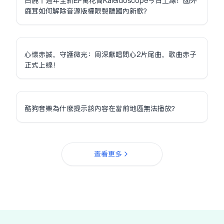
白鹿十週年全新EP萬花筒Kaleidoscope今日上線！國外
鹿茸如何解除音源版權限制聽國內新歌？
心懷赤誠，守護微光：周深獻唱問心2片尾曲，歌曲赤子
正式上線！
酷狗音樂為什麼提示該內容在當前地區無法播放？
查看更多