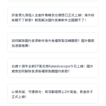
許嵩第九張個人全創作專輯安泊猜想已正式上線！海外粉
絲聽不了新歌？輕鬆解決國內音樂軟件出國聽不了！
如何解除國內音源軟件海外版權限制流暢聽歌？國外聽歌
加速器推薦！
白鹿十週年全新EP萬花筒Kaleidoscope今日上線！國外
鹿茸如何解除音源版權限制聽國內新歌？
心懷赤誠，守護微光：周深獻唱問心2片尾曲，歌曲赤子
正式上線！