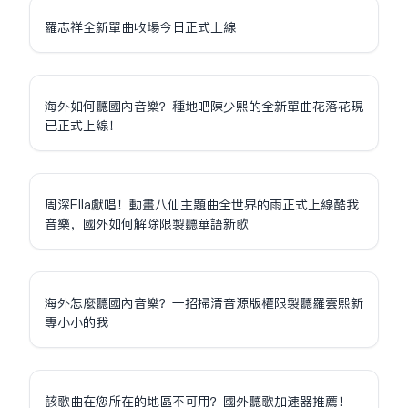
羅志祥全新單曲收場今日正式上線
海外如何聽國內音樂？種地吧陳少熙的全新單曲花落花現
已正式上線！
周深Ella獻唱！動畫八仙主題曲全世界的雨正式上線酷我
音樂，國外如何解除限制聽華語新歌
海外怎麼聽國內音樂？一招掃清音源版權限制聽羅雲熙新
專小小的我
該歌曲在您所在的地區不可用？國外聽歌加速器推薦！