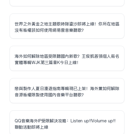
世界之外黃金之地主題歌時隙鎏沙即將上線！你所在地區
沒有版權該如何使用網易雲音樂聽歌？
海外如何解除地區受限聽國內新歌？王俊凱首張個人同名
實體專輯WJK第三篇章K今日上線！
戀與製作人夏日漫遊指南專輯現已上架！海外黨如何解除
音源版權限制使用國內音樂平台聽歌？
QQ音樂海外IP受限解決攻略：Listen up!!Volume up!!
聯動活動即將上線