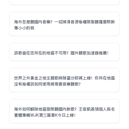
海外怎麼聽國內音樂？一招掃清音源版權限制聽羅雲熙新
專小小的我
該歌曲在您所在的地區不可用？國外聽歌加速器推薦！
世界之外黃金之地主題歌時隙鎏沙即將上線！你所在地區
沒有版權該如何使用網易雲音樂聽歌？
海外如何解除地區受限聽國內新歌？王俊凱首張個人同名
實體專輯WJK第三篇章K今日上線！