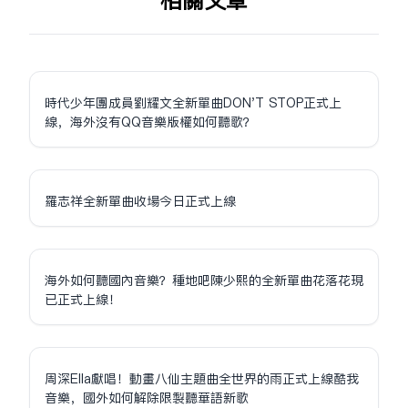
相关文章
時代少年團成員劉耀文全新單曲DON'T STOP正式上
線，海外沒有QQ音樂版權如何聽歌？
羅志祥全新單曲收場今日正式上線
海外如何聽國內音樂？種地吧陳少熙的全新單曲花落花現
已正式上線！
周深Ella獻唱！動畫八仙主題曲全世界的雨正式上線酷我
音樂，國外如何解除限制聽華語新歌