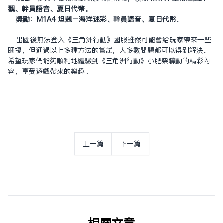
觀、幹員語音、夏日代幣
。
獎勵
：
M1A4 坦克－海洋迷彩、幹員語音、夏日代幣
。
出國後無法登入《三角洲行動》國服雖然可能會給玩家帶來一些
困擾，但通過以上多種方法的嘗試，大多數問題都可以得到解決。
希望玩家們能夠順利地體驗到《三角洲行動》小肥柴聯動的精彩內
容，享受遊戲帶來的樂趣。
上一篇
下一篇