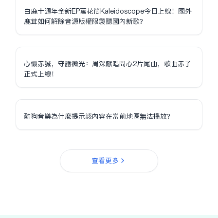
白鹿十週年全新EP萬花筒Kaleidoscope今日上線！國外
鹿茸如何解除音源版權限制聽國內新歌？
心懷赤誠，守護微光：周深獻唱問心2片尾曲，歌曲赤子
正式上線！
酷狗音樂為什麼提示該內容在當前地區無法播放？
查看更多