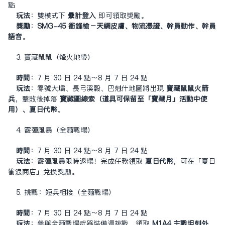
點
玩法
：雙模式下
累計登入
即可領取獎勵。
獎勵
：
SMG-45 衝鋒槍－天網皮膚、物流憑證、幹員動作、幹員
語音
。
3. 寶藏鼠鼠（烽火地帶）
時間
：7 月 30 日 24 點～8 月 7 日 24 點
玩法
：零號大壩、長弓溪谷、巴克什地圖將出現
寶藏鼠鼠火箭
兵
，擊敗後掉落
寶藏圖線索（道具可保留至「寶藏月」活動中使
用）、夏日代幣
。
4. 霰彈風暴（全面戰場）
時間
：7 月 30 日 24 點～8 月 7 日 24 點
玩法
：霰彈風暴限時返場！完成任務領取
夏日代幣
，可在「夏日
衝浪商店」兌換獎勵。
5. 挑戰：短兵相接（全面戰場）
時間
：7 月 30 日 24 點～8 月 7 日 24 點
玩法
：參與全面戰場武器裝備週挑戰，領取
M1A4 主戰坦克外