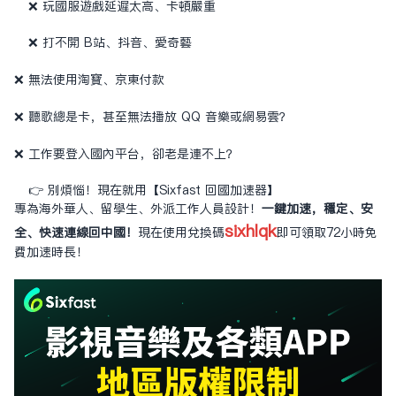
❌ 玩國服遊戲延遲太高、卡頓嚴重
❌ 打不開 B站、抖音、愛奇藝
❌ 無法使用淘寶、京東付款
❌ 聽歌總是卡，甚至無法播放 QQ 音樂或網易雲？
❌ 工作要登入國內平台，卻老是連不上？
👉 別煩惱！現在就用【Sixfast 回國加速器】
專為海外華人、留學生、外派工作人員設計！
一鍵加速，穩定、安
sixhlqk
全、快速連線回中國！
現在使用兌換碼
即可領取72小時免
費加速時長！