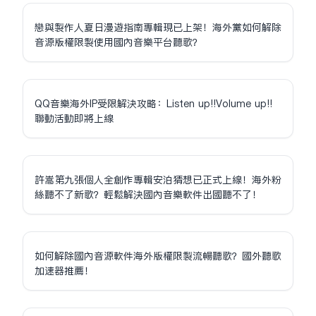
戀與製作人夏日漫遊指南專輯現已上架！海外黨如何解除
音源版權限制使用國內音樂平台聽歌？
QQ音樂海外IP受限解決攻略：Listen up!!Volume up!!
聯動活動即將上線
許嵩第九張個人全創作專輯安泊猜想已正式上線！海外粉
絲聽不了新歌？輕鬆解決國內音樂軟件出國聽不了！
如何解除國內音源軟件海外版權限制流暢聽歌？國外聽歌
加速器推薦！