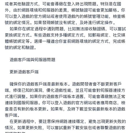
或者其他驗證方式，可能會導致在登入時出現問題。特別是在國
外，由於網路環境和伺服器的差異，帳號驗證可能會更加嚴格。你
可以登入遊戲的官方網站或者使用遊戲內的帳號管理功能，檢查帳
號的綁定情況。如果發現帳號沒有綁定，及時進行綁定操作。
如果你在綁定過程中遇到問題，比如無法接收驗證碼，可以嘗試
更換綁定方式。有些遊戲支持多種綁定方式，如郵箱綁定、社交媒
體帳號綁定等。選擇一種適合你當前網路環境的綁定方式，完成帳
號的綁定和驗證。
遊戲客戶端與伺服器問題
更新遊戲客戶端
確保你的遊戲客戶端是最新版本。遊戲開發者會不斷更新客戶
端，修復已知的漏洞，優化遊戲性能，並且可能會對伺服器連接方
式進行調整。如果你的遊戲客戶端版本過舊，可能會導致無法正常
連接到國服伺服器。你可以登入遊戲的官方網站或者應用商店，檢
查是否有新的版本更新。如果有，及時下載並安裝最新版本的遊戲
客戶端。
在更新過程中，要注意保持網路連接穩定，避免出現更新失敗的
情況。如果更新失敗，可以嘗試重新下載安裝包或者聯繫遊戲的客