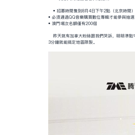
• 招募時間只到8月4日下午2點（北京時間
• 必須通過QQ音樂購買數位專輯才能參與抽選
• 澳門場次名額僅有200個
昨天就有加拿大粉絲跟我們哭訴，明明準點
3分鐘就能搞定地區限制。