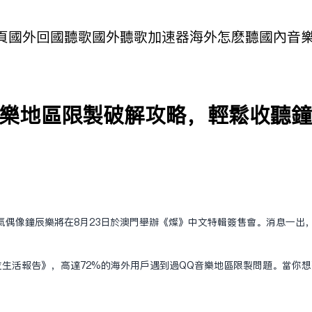
頁
國外回國聽歌
國外聽歌加速器
海外怎麽聽國內音
音樂地區限制破解攻略，輕鬆收聽
氣偶像鐘辰樂將在8月23日於澳門舉辦《燦》中文特輯簽售會。消息一出
生數位生活報告》，高達72%的海外用戶遇到過QQ音樂地區限制問題。當
。