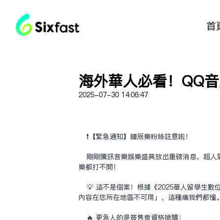
首
海外華人必看！QQ
2025-07-30 14:06:47
❗️【緊急通知】鐘辰樂粉絲注意啦！
剛剛騰訊音樂娛樂盛典放出重磅消息，超人
樂都打不開！
💡 這不是個案！根據《2025華人留學
內容在您所在地區不可用」，這種痛我們都懂
🔥 更急人的是簽售會資格搶購：