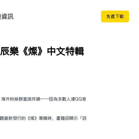
樂
資訊
免费下载
鐘辰樂《燦》中文特輯
，海外粉絲群直接炸鍋——因為多數人連QQ音
你想聽最新發行的《燦》專輯時，畫面卻顯示「該