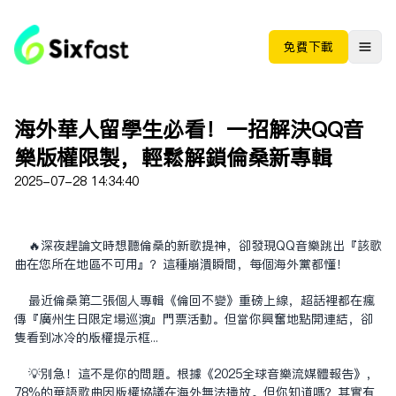
免费下载
海外華人留學生必看！一招解決QQ音
樂版權限制，輕鬆解鎖倫桑新專輯
2025-07-28 14:34:40
🔥深夜趕論文時想聽倫桑的新歌提神，卻發現QQ音樂跳出『該歌
曲在您所在地區不可用』？這種崩潰瞬間，每個海外黨都懂！
最近倫桑第二張個人專輯《倫回不變》重磅上線，超話裡都在瘋
傳『廣州生日限定場巡演』門票活動。但當你興奮地點開連結，卻
只看到冰冷的版權提示框...
💡別急！這不是你的問題。根據《2025全球音樂流媒體報告》，
78%的華語歌曲因版權協議在海外無法播放。但你知道嗎？其實有