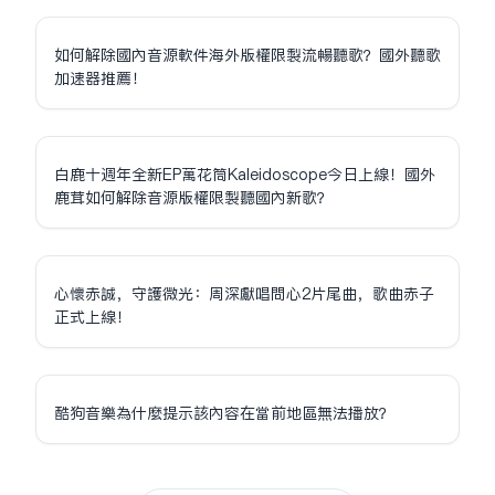
如何解除國內音源軟件海外版權限制流暢聽歌？國外聽歌
加速器推薦！
白鹿十週年全新EP萬花筒Kaleidoscope今日上線！國外
鹿茸如何解除音源版權限制聽國內新歌？
心懷赤誠，守護微光：周深獻唱問心2片尾曲，歌曲赤子
正式上線！
酷狗音樂為什麼提示該內容在當前地區無法播放？