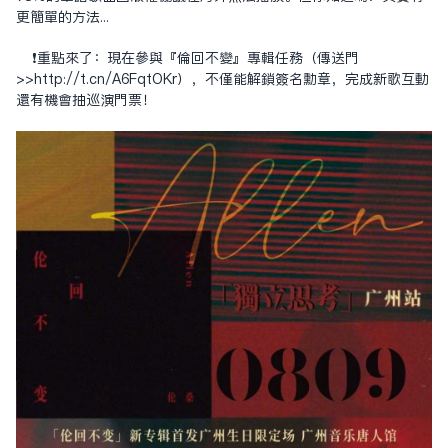
更簡單的方法...
❗️重點來了：現在參與『倫回不變』專輯任務（傳送門
>>http://t.cn/A6FqtOKr），不僅能解鎖簽名勳章，完成新歌互動
還有機會抽巡演門票！