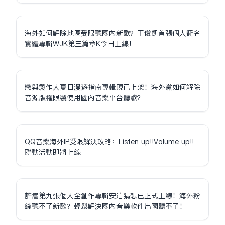
海外如何解除地區受限聽國內新歌？王俊凱首張個人同名
實體專輯WJK第三篇章K今日上線！
戀與製作人夏日漫遊指南專輯現已上架！海外黨如何解除
音源版權限制使用國內音樂平台聽歌？
QQ音樂海外IP受限解決攻略：Listen up!!Volume up!!
聯動活動即將上線
許嵩第九張個人全創作專輯安泊猜想已正式上線！海外粉
絲聽不了新歌？輕鬆解決國內音樂軟件出國聽不了！