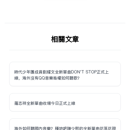
相关文章
時代少年團成員劉耀文全新單曲DON'T STOP正式上
線，海外沒有QQ音樂版權如何聽歌？
羅志祥全新單曲收場今日正式上線
海外如何聽國內音樂？種地吧陳少熙的全新單曲花落花現