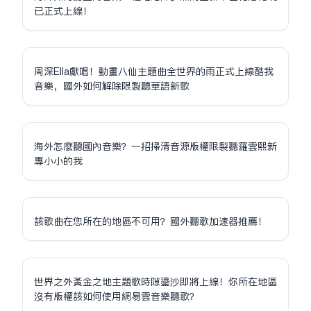
已正式上線！
周深Ella獻唱！動畫八仙主題曲全世界的雨正式上線酷我
音樂，國外如何解除限制聽華語新歌
海外怎麼聽國內音樂？一招掃清音源版權限制聽羅雲熙新
專小小的我
該歌曲在您所在的地區不可用？國外聽歌加速器推薦！
世界之外黃金之地主題歌時隙鎏沙即將上線！你所在地區
沒有版權該如何使用網易雲音樂聽歌？