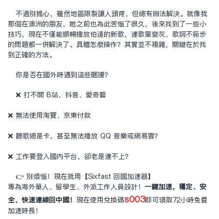
不過別擔心，雖然地區限制讓人頭疼，但總有辦法解決。就像我
那個在澳洲的朋友，她之前也為此苦惱了很久，後來找到了一些小
技巧，現在不僅能順暢播放伯遠的新歌，連歌單變灰、歌詞不同步
的問題都一併解決了。具體怎麼操作？其實並不複雜，關鍵在於找
到正確的方法。
你是否在國外時遇到這些困擾？
❌ 打不開 B站、抖音、愛奇藝
❌ 無法使用淘寶、京東付款
❌ 聽歌總是卡，甚至無法播放 QQ 音樂或網易雲？
❌ 工作要登入國內平台，卻老是連不上？
👉 別煩惱！現在就用【Sixfast 回國加速器】
專為海外華人、留學生、外派工作人員設計！
一鍵加速，穩定、安
s003
全、快速連線回中國！
現在使用兌換碼
即可領取72小時免費
加速時長！