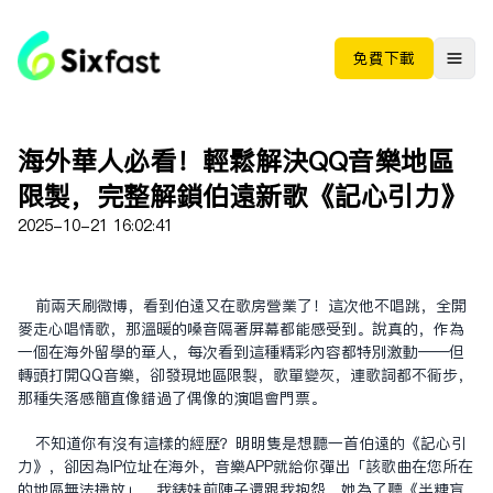
免费下载
海外華人必看！輕鬆解決QQ音樂地區
限制，完整解鎖伯遠新歌《記心引力》
2025-10-21 16:02:41
前兩天刷微博，看到伯遠又在歌房營業了！這次他不唱跳，全開
麥走心唱情歌，那溫暖的嗓音隔著屏幕都能感受到。說真的，作為
一個在海外留學的華人，每次看到這種精彩內容都特別激動——但
轉頭打開QQ音樂，卻發現地區限制，歌單變灰，連歌詞都不同步，
那種失落感簡直像錯過了偶像的演唱會門票。
不知道你有沒有這樣的經歷？明明只是想聽一首伯遠的《記心引
力》，卻因為IP位址在海外，音樂APP就給你彈出「該歌曲在您所在
的地區無法播放」。我表妹前陣子還跟我抱怨，她為了聽《半糖盲