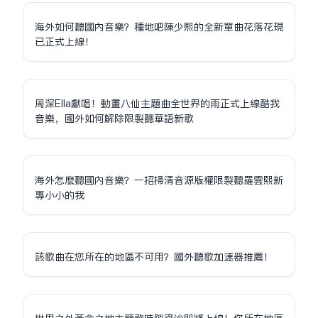
海外如何聽國內音樂？種地吧陳少熙的全新單曲花落花現
已正式上線！
周深Ella獻唱！動畫八仙主題曲全世界的雨正式上線酷我
音樂，國外如何解除限制聽華語新歌
海外怎麼聽國內音樂？一招掃清音源版權限制聽羅雲熙新
專小小的我
該歌曲在您所在的地區不可用？國外聽歌加速器推薦！