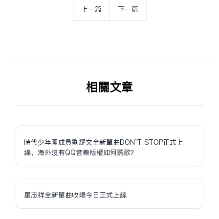
上一篇
下一篇
相关文章
時代少年團成員劉耀文全新單曲DON'T STOP正式上
線，海外沒有QQ音樂版權如何聽歌？
羅志祥全新單曲收場今日正式上線