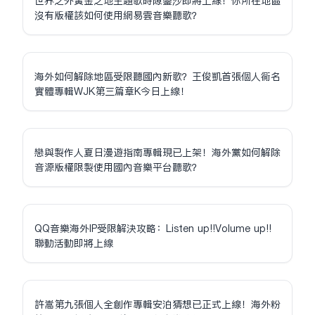
世界之外黃金之地主題歌時隙鎏沙即將上線！你所在地區
沒有版權該如何使用網易雲音樂聽歌？
海外如何解除地區受限聽國內新歌？王俊凱首張個人同名
實體專輯WJK第三篇章K今日上線！
戀與製作人夏日漫遊指南專輯現已上架！海外黨如何解除
音源版權限制使用國內音樂平台聽歌？
QQ音樂海外IP受限解決攻略：Listen up!!Volume up!!
聯動活動即將上線
許嵩第九張個人全創作專輯安泊猜想已正式上線！海外粉