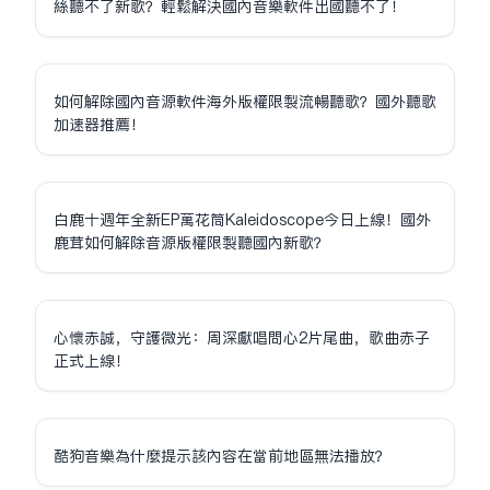
絲聽不了新歌？輕鬆解決國內音樂軟件出國聽不了！
如何解除國內音源軟件海外版權限制流暢聽歌？國外聽歌
加速器推薦！
白鹿十週年全新EP萬花筒Kaleidoscope今日上線！國外
鹿茸如何解除音源版權限制聽國內新歌？
心懷赤誠，守護微光：周深獻唱問心2片尾曲，歌曲赤子
正式上線！
酷狗音樂為什麼提示該內容在當前地區無法播放？