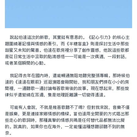
說起伯遠這次的新歌，其實挺有意思的。《記心引力》的核心主
題圍繞著記憶與情感的牽引，而《半糖盲盒》則是探討生活中那些
甜蜜又未知的驚喜。伯遠在歌房裡分享了創作靈感，他說這些歌都
是從日常生活中汲取的點滴感悟——可能是一次偶遇，一段對話，
或者某個瞬間的心動。
我記得去年在國內時，還能暢通無阻地聽完整張專輯。那時候伯
遠的《遠遠在眼前》巡迴演唱會剛開始，我和朋友們擠在小小的房
間裡，一邊聽歌一邊討論每首歌背後的故事。現在想起來，那些旋
律似乎還縈繞在耳邊，只是地理距離讓一切變得遙遠。
可能有人會說，不就是幾首歌聽不了嗎？但對我來說，音樂不僅
是娛樂，更是連接家鄉情感的橋樑。當伯遠用全開麥的方式唱出那
些走心的歌詞時，那種真摯的情感共鳴是任何替代品都無法比擬
的。說真的，如果你也在海外，一定能懂這種想聽卻聽不到的無
奈。