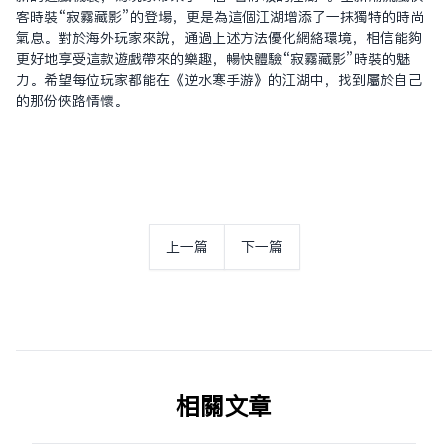
客時裝“寂霧藏影”的登場，更是為這個江湖增添了一抹獨特的時尚
氣息。對於海外玩家來說，通過上述方法優化網絡環境，相信能夠
更好地享受這款遊戲帶來的樂趣，暢快體驗“寂霧藏影”時裝的魅
力。希望每位玩家都能在《逆水寒手游》的江湖中，找到屬於自己
的那份俠路情懷。
上一篇
下一篇
相关文章