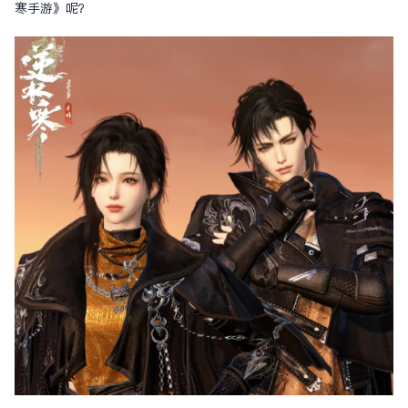
寒手游》呢？