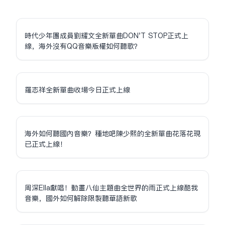
時代少年團成員劉耀文全新單曲DON'T STOP正式上
線，海外沒有QQ音樂版權如何聽歌？
羅志祥全新單曲收場今日正式上線
海外如何聽國內音樂？種地吧陳少熙的全新單曲花落花現
已正式上線！
周深Ella獻唱！動畫八仙主題曲全世界的雨正式上線酷我
音樂，國外如何解除限制聽華語新歌