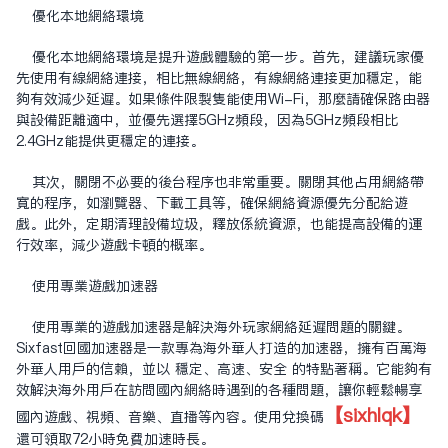
優化本地網絡環境
優化本地網絡環境是提升遊戲體驗的第一步。首先，建議玩家優
先使用有線網絡連接，相比無線網絡，有線網絡連接更加穩定，能
夠有效減少延遲。如果條件限制只能使用Wi-Fi，那麼請確保路由器
與設備距離適中，並優先選擇5GHz頻段，因為5GHz頻段相比
2.4GHz能提供更穩定的連接。
其次，關閉不必要的後台程序也非常重要。關閉其他占用網絡帶
寬的程序，如瀏覽器、下載工具等，確保網絡資源優先分配給遊
戲。此外，定期清理設備垃圾，釋放系統資源，也能提高設備的運
行效率，減少遊戲卡頓的概率。
使用專業遊戲加速器
使用專業的遊戲加速器是解決海外玩家網絡延遲問題的關鍵。
Sixfast回國加速器是一款專為海外華人打造的加速器，擁有百萬海
外華人用戶的信賴，並以 穩定、高速、安全 的特點著稱。它能夠有
效解決海外用戶在訪問國內網絡時遇到的各種問題，讓你輕鬆暢享
【sixhlqk】
國內遊戲、視頻、音樂、直播等內容。使用兌換碼
還可領取72小時免費加速時長。