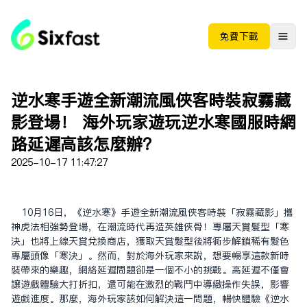
免费下载
逆水寒手遊全新潮流風俠客時裝寂霧藏
影登場！ 海外玩家遊玩逆水寒國服時網
路延遲高該怎麼辦？
2025-10-17 11:47:27
10月16日，《逆水寒》手遊全新潮流風俠客時裝「寂霧藏影」攜
神虎法相強勢登場，在潮流時代再造英雄俠骨！專屬天賞髮型「寒
決」也將上線天賞兌換商店，獲取天賞髮型後將同步解鎖稀有髮色
專屬頭像「寒決」。然而，對於海外玩家來說，想要暢享這款新時
裝帶來的樂趣，網絡延遲問題卻是一個不小的挑戰。高延遲不僅會
讓遊戲體驗大打折扣，還可能在激烈的戰鬥中導致操作失誤，影響
遊戲進度。那麼，海外玩家該如何解決這一問題，暢快體驗《逆水