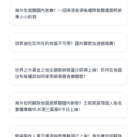
海外怎麼聽國內音樂？一招掃清音源版權限制聽羅雲熙新
專小小的我
該歌曲在您所在的地區不可用？國外聽歌加速器推薦！
世界之外黃金之地主題歌時隙鎏沙即將上線！你所在地區
沒有版權該如何使用網易雲音樂聽歌？
海外如何解除地區受限聽國內新歌？王俊凱首張個人同名
實體專輯WJK第三篇章K今日上線！
戀與製作人夏日漫遊指南專輯現已上架！海外黨如何解除