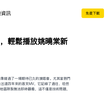
樂
資訊
免费下载
制，輕鬆播放姚曉棠新
就像錯過了一場期待已久的演唱會。尤其當熱門
她出道四年來的首支MV，它記錄了過往、坦然
因地區限制無法即時觀看，這不僅是技術問題，