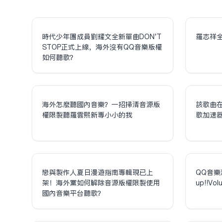
時代少年團成員劉耀文全新單曲DON'T
羅志祥
STOP正式上線，海外沒有QQ音樂版權
如何聽歌？
海外怎麼聽國內音樂？一招掃清音源版
該歌曲
權限制聽羅雲熙新專小小的我
歌加速
戀與製作人夏日漫遊指南專輯現已上
QQ音樂
架！海外黨如何解除音源版權限制使用
up!!V
國內音樂平台聽歌？