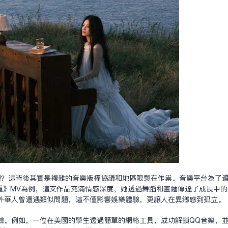
題？這背後其實是複雜的音樂版權協議和地區限制在作祟。音樂平台為了遵
重》MV為例，這支作品充滿情感深度，她透過舞蹈和畫面傳達了成長中
海外華人曾遭遇類似問題，這不僅影響娛樂體驗，更讓人在異鄉感到孤立。
驗。例如，一位在美國的學生透過簡單的網絡工具，成功解鎖QQ音樂，並