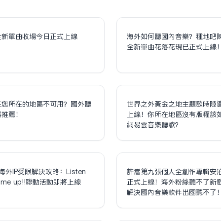
全新單曲收場今日正式上線
海外如何聽國內音樂？種地吧
全新單曲花落花現已正式上線
在您所在的地區不可用？國外聽
世界之外黃金之地主題歌時隙
器推薦！
上線！你所在地區沒有版權該
網易雲音樂聽歌？
海外IP受限解決攻略：Listen
許嵩第九張個人全創作專輯安
olume up!!聯動活動即將上線
正式上線！海外粉絲聽不了新
解決國內音樂軟件出國聽不了