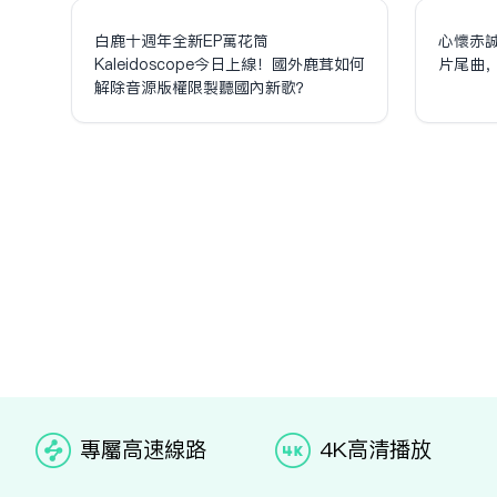
白鹿十週年全新EP萬花筒
心懷赤
Kaleidoscope今日上線！國外鹿茸如何
片尾曲
解除音源版權限制聽國內新歌？
专属高速线路
4K高清播放