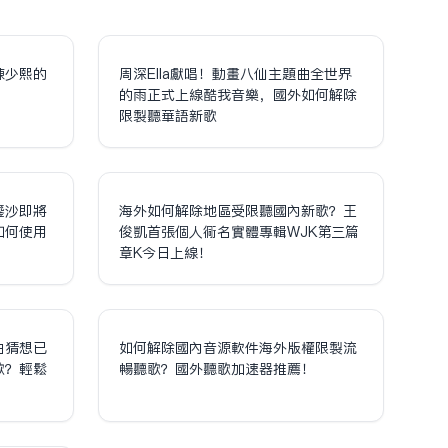
陳少熙的
周深Ella獻唱！動畫八仙主題曲全世界
！
的雨正式上線酷我音樂，國外如何解除
限制聽華語新歌
鎏沙即將
海外如何解除地區受限聽國內新歌？王
如何使用
俊凱首張個人同名實體專輯WJK第三篇
章K今日上線！
泊猜想已
如何解除國內音源軟件海外版權限制流
歌？輕鬆
暢聽歌？國外聽歌加速器推薦！
！