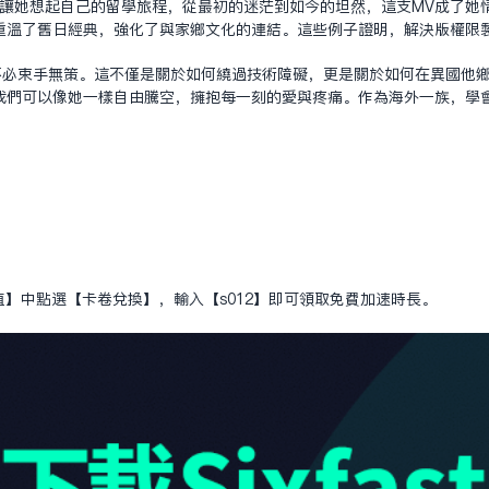
，讓她想起自己的留學旅程，從最初的迷茫到如今的坦然，這支MV成了她
重溫了舊日經典，強化了與家鄉文化的連結。這些例子證明，解決版權限
不必束手無策。這不僅是關於如何繞過技術障礙，更是關於如何在異國他鄉
我們可以像她一樣自由騰空，擁抱每一刻的愛與疼痛。作為海外一族，學
值】中點選【卡卷兌換】，輸入【s012】即可領取免費加速時長。