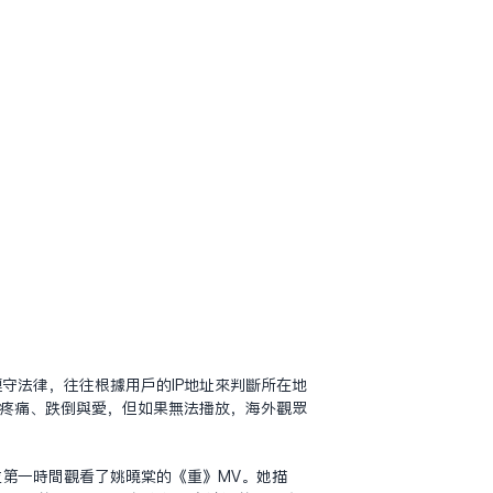
守法律，往往根據用戶的IP地址來判斷所在地
的疼痛、跌倒與愛，但如果無法播放，海外觀眾
第一時間觀看了姚曉棠的《重》MV。她描