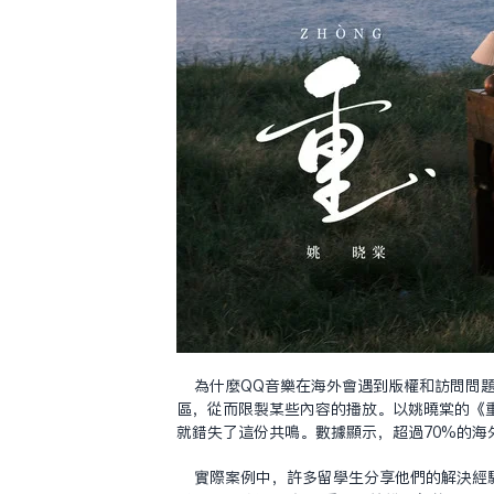
為什麼QQ音樂在海外會遇到版權和訪問問
區，從而限制某些內容的播放。以姚曉棠的《
就錯失了這份共鳴。數據顯示，超過70%的
實際案例中，許多留學生分享他們的解決經