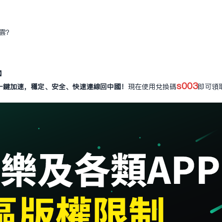
易雲？
器】
s003
一鍵加速，穩定、安全、快速連線回中國！
現在使用兌換碼
即可領