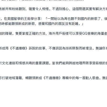
法被所有粉絲聽到，確實令人惋惜。不過別擔心，這個問題其實有解決方
法。在美國留學的王同學分享：「一開始以為再也聽不到國內的新歌了，
勤時都能聽張新成的新歌，感覺和國內的朋友沒有距離。」
越的障礙。只要掌握正確的方法，海外用戶同樣可以享受QQ音樂的海量
新成用《不適應症》訴說的故事，不應該因為技術限制而被埋沒。無論你
於文化連接和情感共鳴的重要課題。當我們能夠跨越地理界限享受同樣的
你打破地域藩籬，暢聽張新成《不適應症》專輯中的每一首動人歌曲。無