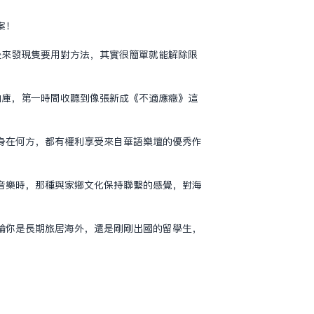
案！
後來發現只要用對方法，其實很簡單就能解除限
曲庫，第一時間收聽到像張新成《不適應症》這
身在何方，都有權利享受來自華語樂壇的優秀作
音樂時，那種與家鄉文化保持聯繫的感覺，對海
論你是長期旅居海外，還是剛剛出國的留學生，