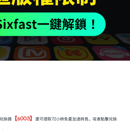
【s003】
用兌換碼
還可領取72小時免費加速時長。或者
點擊兌換