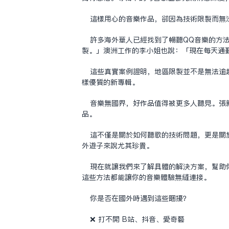
這樣用心的音樂作品，卻因為技術限制而無
許多海外華人已經找到了暢聽QQ音樂的方
制。」澳洲工作的李小姐也說：「現在每天通
這些真實案例證明，地區限制並不是無法逾
樣優質的新專輯。
音樂無國界，好作品值得被更多人聽見。張
品。
這不僅是關於如何聽歌的技術問題，更是關
外遊子來說尤其珍貴。
現在就讓我們來了解具體的解決方案，幫助
這些方法都能讓你的音樂體驗無縫連接。
你是否在國外時遇到這些困擾？
❌ 打不開 B站、抖音、愛奇藝