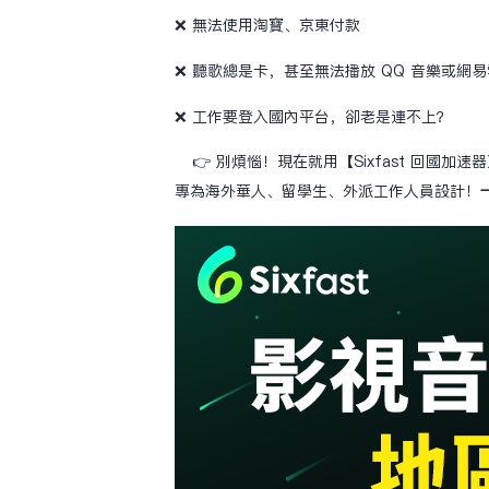
❌ 無法使用淘寶、京東付款
❌ 聽歌總是卡，甚至無法播放 QQ 音樂或網
❌ 工作要登入國內平台，卻老是連不上？
👉 別煩惱！現在就用【Sixfast 回國加速
專為海外華人、留學生、外派工作人員設計！