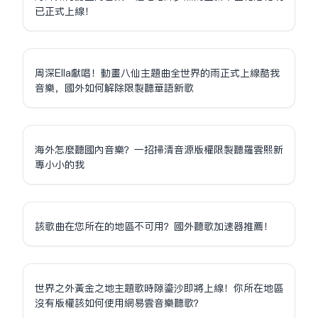
已正式上線！
周深Ella獻唱！動畫八仙主題曲全世界的雨正式上線酷我
音樂，國外如何解除限制聽華語新歌
海外怎麼聽國內音樂？一招掃清音源版權限制聽羅雲熙新
專小小的我
該歌曲在您所在的地區不可用？國外聽歌加速器推薦！
世界之外黃金之地主題歌時隙鎏沙即將上線！你所在地區
沒有版權該如何使用網易雲音樂聽歌？