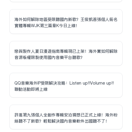
海外如何解除地區受限聽國內新歌？王俊凱首張個人同名
實體專輯WJK第三篇章K今日上線！
戀與製作人夏日漫遊指南專輯現已上架！海外黨如何解除
音源版權限制使用國內音樂平台聽歌？
QQ音樂海外IP受限解決攻略：Listen up!!Volume up!!
聯動活動即將上線
許嵩第九張個人全創作專輯安泊猜想已正式上線！海外粉
絲聽不了新歌？輕鬆解決國內音樂軟件出國聽不了！