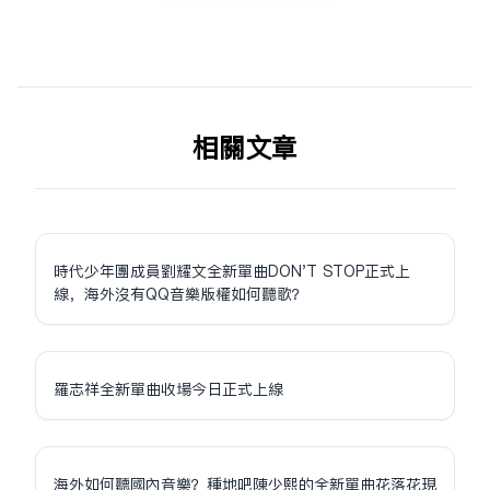
相关文章
時代少年團成員劉耀文全新單曲DON'T STOP正式上
線，海外沒有QQ音樂版權如何聽歌？
羅志祥全新單曲收場今日正式上線
海外如何聽國內音樂？種地吧陳少熙的全新單曲花落花現