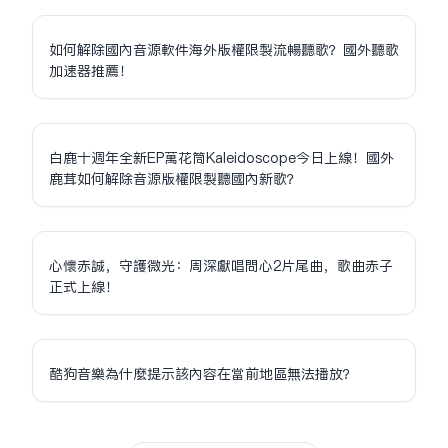
如何解除國內音源軟件海外版權限制流暢聽歌？國外聽歌
加速器推薦！
白鹿十週年全新EP萬花筒Kaleidoscope今日上線！國外
鹿茸如何解除音源版權限制聽國內新歌？
心懷赤誠，守護微光：周深獻唱問心2片尾曲，歌曲赤子
正式上線！
酷狗音樂為什麼提示該內容在當前地區無法播放？