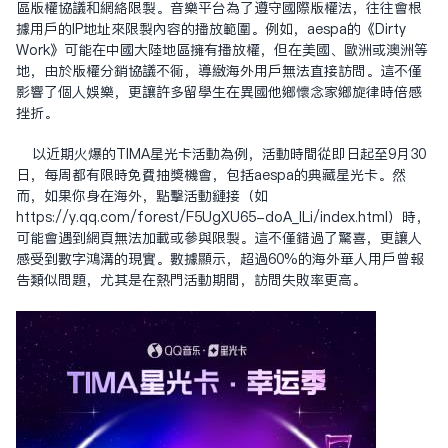
區版權協議和網絡限制。音樂平台為了遵守國際版權法，往往會根
據用戶的IP地址來限制內容的播放範圍。例如，aespa的《Dirty
Work》可能在中國大陸地區擁有播放權，但在美國、歐洲或澳洲等
地，由於版權分銷協議不同，導致海外用戶無法直接訪問。這不僅
影響了個人娛樂，更讓許多留學生在異國他鄉懷念家鄉旋律時倍感
挫折。
以近期火爆的TIMA星光卡活動為例，活動時間從即日起至9月30
日，每周都有限時免費抽獎機會，包括aespa的典藏星光卡。然
而，如果你身在海外，點擊活動鏈接（如
https://y.qq.com/forest/F5UgXU65-doA_ILi/index.html）時，
可能會遇到網頁無法加載或參與限制。這不僅錯過了驚喜，更讓人
感受到數字鴻溝的現實。數據顯示，超過60%的海外華人用戶曾報
告類似問題，尤其是在熱門活動期間，訪問失敗率更高。