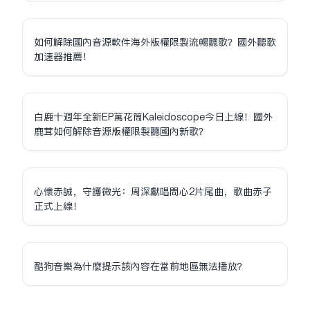
如何解除國內音源軟件海外版權限制流暢聽歌？國外聽歌
加速器推薦！
白鹿十週年全新EP萬花筒Kaleidoscope今日上線！國外
鹿茸如何解除音源版權限制聽國內新歌？
心懷赤誠，守護微光：周深獻唱問心2片尾曲，歌曲赤子
正式上線！
酷狗音樂為什麼提示該內容在當前地區無法播放？