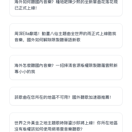
海外如何聽國內音樂？種地吧陳少熙的全新單曲花落花現
已正式上線！
周深Ella獻唱！動畫八仙主題曲全世界的雨正式上線酷我
音樂，國外如何解除限制聽華語新歌
海外怎麼聽國內音樂？一招掃清音源版權限制聽羅雲熙新
專小小的我
該歌曲在您所在的地區不可用？國外聽歌加速器推薦！
世界之外黃金之地主題歌時隙鎏沙即將上線！你所在地區
沒有版權該如何使用網易雲音樂聽歌？