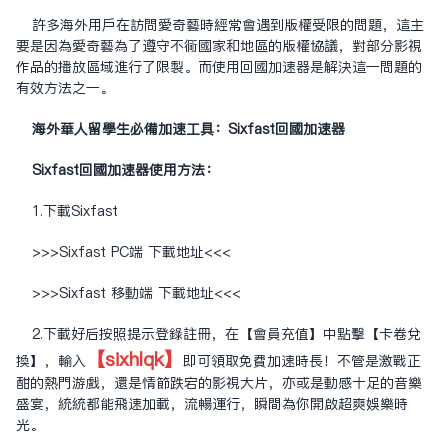
許多海外用戶在訪問爱奇艺時經常會遇到版權受限的問題，這主
要是因為爱奇艺為了遵守不同國家和地區的版權協議，對部分影視
作品的播放區域進行了限制。而使用回国加速器是解決這一問題的
有效方法之一。
海外华人留学生必备加速工具：Sixfast回国加速器
Sixfast回国加速器使用方法：
1.下载Sixfast
>>>Sixfast PC端 下载地址<<<
>>>Sixfast 移动端 下载地址<<<
2.下载好后按照提示登录注册，在【会员充值】中点击【卡卷兑
【sixhlqk】
换】，输入
即可领取免费加速时长！不管是激战正
酣的热门游戏，还是情节跌宕的影视大片，亦或是动感十足的音乐
盛宴，统统都能飞速加载，流畅运行，瞬间为你开启超爽娱乐时
光。