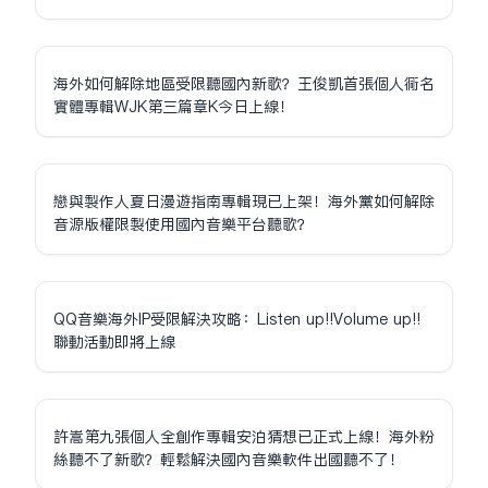
海外如何解除地區受限聽國內新歌？王俊凱首張個人同名
實體專輯WJK第三篇章K今日上線！
戀與製作人夏日漫遊指南專輯現已上架！海外黨如何解除
音源版權限制使用國內音樂平台聽歌？
QQ音樂海外IP受限解決攻略：Listen up!!Volume up!!
聯動活動即將上線
許嵩第九張個人全創作專輯安泊猜想已正式上線！海外粉
絲聽不了新歌？輕鬆解決國內音樂軟件出國聽不了！