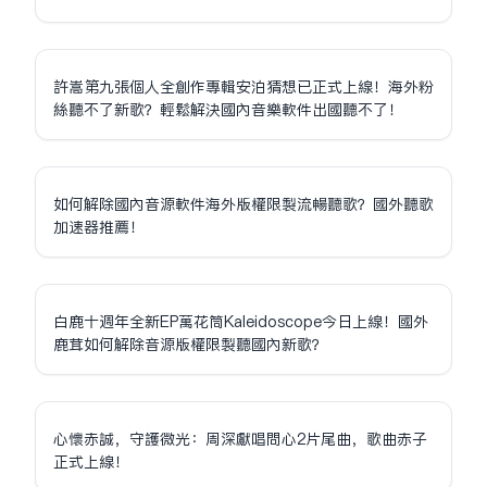
許嵩第九張個人全創作專輯安泊猜想已正式上線！海外粉
絲聽不了新歌？輕鬆解決國內音樂軟件出國聽不了！
如何解除國內音源軟件海外版權限制流暢聽歌？國外聽歌
加速器推薦！
白鹿十週年全新EP萬花筒Kaleidoscope今日上線！國外
鹿茸如何解除音源版權限制聽國內新歌？
心懷赤誠，守護微光：周深獻唱問心2片尾曲，歌曲赤子
正式上線！