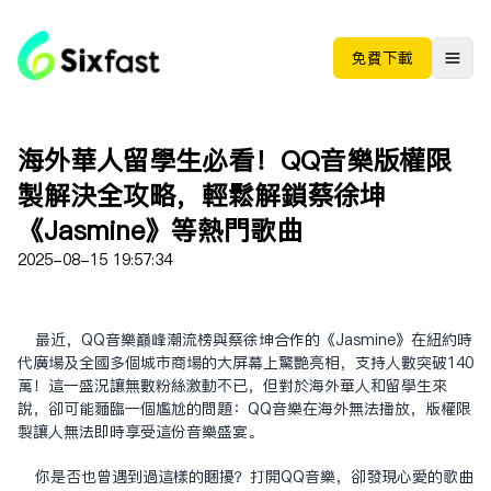
免费下载
海外華人留學生必看！QQ音樂版權限
制解決全攻略，輕鬆解鎖蔡徐坤
《Jasmine》等熱門歌曲
2025-08-15 19:57:34
最近，QQ音樂巔峰潮流榜與蔡徐坤合作的《Jasmine》在紐約時
代廣場及全國多個城市商場的大屏幕上驚艷亮相，支持人數突破140
萬！這一盛況讓無數粉絲激動不已，但對於海外華人和留學生來
說，卻可能面臨一個尷尬的問題：QQ音樂在海外無法播放，版權限
制讓人無法即時享受這份音樂盛宴。
你是否也曾遇到過這樣的困擾？打開QQ音樂，卻發現心愛的歌曲