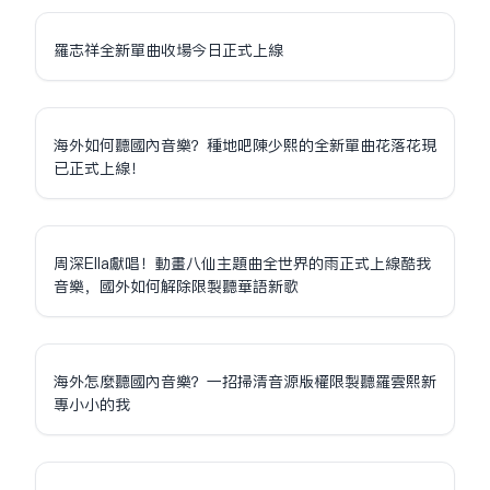
羅志祥全新單曲收場今日正式上線
海外如何聽國內音樂？種地吧陳少熙的全新單曲花落花現
已正式上線！
周深Ella獻唱！動畫八仙主題曲全世界的雨正式上線酷我
音樂，國外如何解除限制聽華語新歌
海外怎麼聽國內音樂？一招掃清音源版權限制聽羅雲熙新
專小小的我