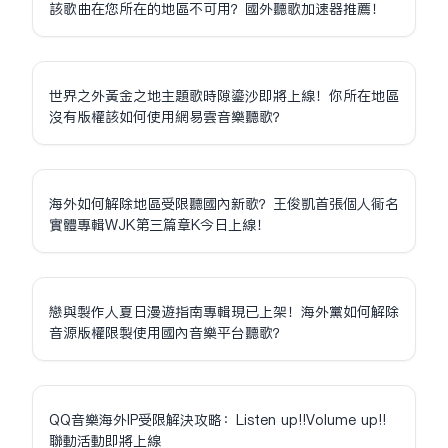
該歌曲在您所在的地區不可用？國外聽歌加速器推薦！
世界之外黃金之地主題歌時隙鎏沙即將上線！你所在地區
沒有版權該如何使用網易雲音樂聽歌？
海外如何解除地區受限聽國內新歌？王俊凱首張個人同名
實體專輯WJK第三篇章K今日上線！
戀與製作人夏日漫遊指南專輯現已上架！海外黨如何解除
音源版權限制使用國內音樂平台聽歌？
QQ音樂海外IP受限解決攻略：Listen up!!Volume up!!
聯動活動即將上線