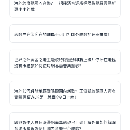
海外怎麼聽國內音樂？一招掃清音源版權限制聽羅雲熙新
專小小的我
該歌曲在您所在的地區不可用？國外聽歌加速器推薦！
世界之外黃金之地主題歌時隙鎏沙即將上線！你所在地區
沒有版權該如何使用網易雲音樂聽歌？
海外如何解除地區受限聽國內新歌？王俊凱首張個人同名
實體專輯WJK第三篇章K今日上線！
戀與製作人夏日漫遊指南專輯現已上架！海外黨如何解除
音源版權限制使用國內音樂平台聽歌？