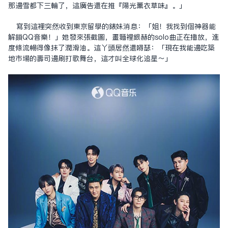
那邊雪都下三輪了，這廣告還在推『陽光薰衣草味』。」
寫到這裡突然收到東京留學的表妹消息：「姐！我找到個神器能
解鎖QQ音樂！」她發來張截圖，畫面裡銀赫的solo曲正在播放，進
度條流暢得像抹了潤滑油。這丫頭居然還嘚瑟：「現在我能邊吃築
地市場的壽司邊刷打歌舞台，這才叫全球化追星～」