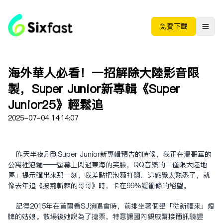
免费下载
海外華人必看！一招解除大陸影音限
制，Super Junior新專輯《Super
Junior25》輕鬆追
2025-07-04 14:14:07
昨天半夜刷到Super Junior新專輯預告的時候，我正在溫哥華的
公寓裡泡麵——螢幕上閃過東海的笑臉，QQ音樂的「僅限大陸地
區」提示彈出來那一刻，我差點把泡麵打翻。這感覺太熟悉了，就
像去年追《披荊斬棘的哥哥》時，卡在99%緩衝條的絕望。
記得2015年在首爾看SJ演唱會時，前排坐著個舉「從新疆來」燈
牌的姑娘。散場後她說為了搶票，特意讓國內親戚幫接簡訊驗證