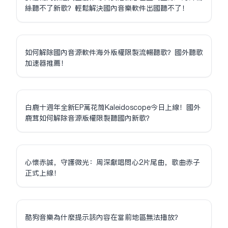
絲聽不了新歌？輕鬆解決國內音樂軟件出國聽不了！
如何解除國內音源軟件海外版權限制流暢聽歌？國外聽歌
加速器推薦！
白鹿十週年全新EP萬花筒Kaleidoscope今日上線！國外
鹿茸如何解除音源版權限制聽國內新歌？
心懷赤誠，守護微光：周深獻唱問心2片尾曲，歌曲赤子
正式上線！
酷狗音樂為什麼提示該內容在當前地區無法播放？