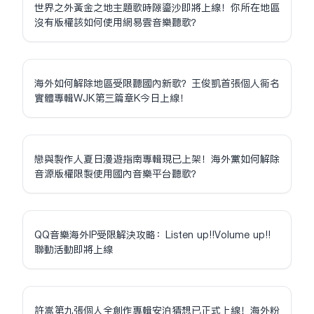
世界之外黃金之地主題歌時隙鎏沙即將上線！你所在地區
沒有版權該如何使用網易雲音樂聽歌？
海外如何解除地區受限聽國內新歌？王俊凱首張個人同名
實體專輯WJK第三篇章K今日上線！
戀與製作人夏日漫遊指南專輯現已上架！海外黨如何解除
音源版權限制使用國內音樂平台聽歌？
QQ音樂海外IP受限解決攻略：Listen up!!Volume up!!
聯動活動即將上線
許嵩第九張個人全創作專輯安泊猜想已正式上線！海外粉