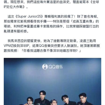
碼。現在想來，我們這些海外黨追星的血淚史，簡直能寫本《全球
IP定位大作戰》。
這次《Super Junior25》專輯福利真的殺瘋了！除了簽名海報，
那些獨家花絮視頻看得我手癢——特別是那個「成員互畫肖像」的
環節，利特把神童畫成畢卡索風格的操作，比我家貓踩鍵盤打出的
亂碼還有藝術感。
我馬來西亞的閨蜜更慘，她為了搶數專限定勳章，凌晨三點用
VPN切換到深圳IP，結果QQ音樂突然要求人臉識別。她頂著黑眼圈
跟我視頻：「你看我這睡衣像不像深圳地鐵吉祥物？」