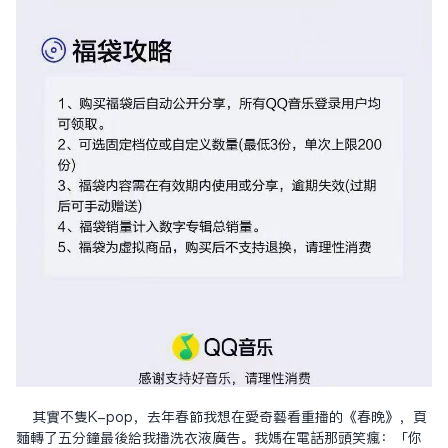
其實不只K-pop，去年春節我想在愛奇藝看重播的《春晚》，頁
面轉了五分鐘最後給我播洗衣液廣告。我媽在電話那頭笑瘋：「你