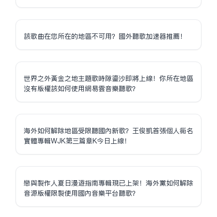
該歌曲在您所在的地區不可用？國外聽歌加速器推薦！
世界之外黃金之地主題歌時隙鎏沙即將上線！你所在地區
沒有版權該如何使用網易雲音樂聽歌？
海外如何解除地區受限聽國內新歌？王俊凱首張個人同名
實體專輯WJK第三篇章K今日上線！
戀與製作人夏日漫遊指南專輯現已上架！海外黨如何解除
音源版權限制使用國內音樂平台聽歌？