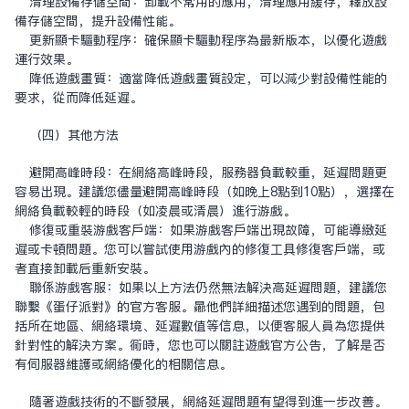
清理設備存儲空間：卸載不常用的應用，清理應用緩存，釋放設
備存儲空間，提升設備性能。
更新顯卡驅動程序：確保顯卡驅動程序為最新版本，以優化遊戲
運行效果。
降低遊戲畫質：適當降低遊戲畫質設定，可以減少對設備性能的
要求，從而降低延遲。
（四）其他方法
避開高峰時段：在网络高峰时段，服务器负载较重，延迟问题更
容易出现。建议您尽量避开高峰时段（如晚上8点到10点），选择在
网络负载较轻的时段（如凌晨或清晨）进行游戏。
修复或重装游戏客户端：如果游戏客户端出现故障，可能导致延
迟或卡顿问题。您可以尝试使用游戏内的修复工具修复客户端，或
者直接卸载后重新安装。
联系游戏客服：如果以上方法仍然無法解決高延遲問題，建議您
聯繫《蛋仔派對》的官方客服。向他們詳細描述您遇到的問題，包
括所在地區、網絡環境、延遲數值等信息，以便客服人員為您提供
針對性的解決方案。同時，您也可以關注遊戲官方公告，了解是否
有伺服器維護或網絡優化的相關信息。
隨著遊戲技術的不斷發展，網絡延遲問題有望得到進一步改善。