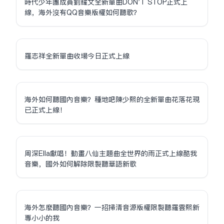
時代少年團成員劉耀文全新單曲DON'T STOP正式上
線，海外沒有QQ音樂版權如何聽歌？
羅志祥全新單曲收場今日正式上線
海外如何聽國內音樂？種地吧陳少熙的全新單曲花落花現
已正式上線！
周深Ella獻唱！動畫八仙主題曲全世界的雨正式上線酷我
音樂，國外如何解除限制聽華語新歌
海外怎麼聽國內音樂？一招掃清音源版權限制聽羅雲熙新
專小小的我