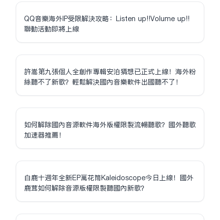
QQ音樂海外IP受限解決攻略：Listen up!!Volume up!!
聯動活動即將上線
許嵩第九張個人全創作專輯安泊猜想已正式上線！海外粉
絲聽不了新歌？輕鬆解決國內音樂軟件出國聽不了！
如何解除國內音源軟件海外版權限制流暢聽歌？國外聽歌
加速器推薦！
白鹿十週年全新EP萬花筒Kaleidoscope今日上線！國外
鹿茸如何解除音源版權限制聽國內新歌？