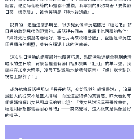
面會，他給每個粉絲的to簽都不重複，我拿到的那張寫著『要像向
日葵一樣吃飯』，被他笑稱是『種地後遺症』。
說真的，追過這麼多明星，很少見到像卓沅這樣把『種地吧』節
目裡的憨勁兒帶到現實的。超話裡有個高三黨曬出他回覆的私信：
『妹妹先把模擬考卷種好，等七月再來收穫分數』，配圖是卓沅在
田裡插秧的劇照，莫名有種泥土味的治癒感。
這次生日活動的網頁設計也藏著巧思，點開
活動連結
會聽到他清
唱版的生日歌，背景音裡還有節目裡那隻叫『壯壯』的羊叫聲。我
表妹在加拿大留學，凌晨五點激動地給我發語音：『姐！我卡點送
祝福上熱評了！』
或許就像超話裡那句『長長的話，交給風與年歲慢慢說』，追星
最動人的從來不是盛大排場，而是這些細碎的真實感。昨天看到有
個媽媽粉曬出女兒和卓沅的對比照：『我女兒說沅沅哥哥教會她，
種地和夢想都需要耐心等待』——突然覺得，這大概就是偶像最好
的樣子。