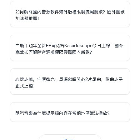
如何解除國內音源軟件海外版權限制流暢聽歌？國外聽歌
加速器推薦！
白鹿十週年全新EP萬花筒Kaleidoscope今日上線！國外
鹿茸如何解除音源版權限制聽國內新歌？
心懷赤誠，守護微光：周深獻唱問心2片尾曲，歌曲赤子
正式上線！
酷狗音樂為什麼提示該內容在當前地區無法播放？