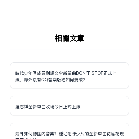
相关文章
時代少年團成員劉耀文全新單曲DON'T STOP正式上
線，海外沒有QQ音樂版權如何聽歌？
羅志祥全新單曲收場今日正式上線
海外如何聽國內音樂？種地吧陳少熙的全新單曲花落花現