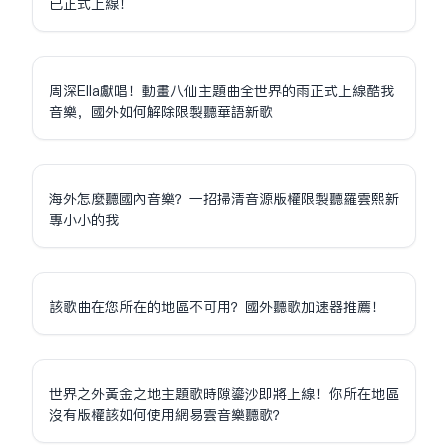
已正式上線！
周深Ella獻唱！動畫八仙主題曲全世界的雨正式上線酷我
音樂，國外如何解除限制聽華語新歌
海外怎麼聽國內音樂？一招掃清音源版權限制聽羅雲熙新
專小小的我
該歌曲在您所在的地區不可用？國外聽歌加速器推薦！
世界之外黃金之地主題歌時隙鎏沙即將上線！你所在地區
沒有版權該如何使用網易雲音樂聽歌？