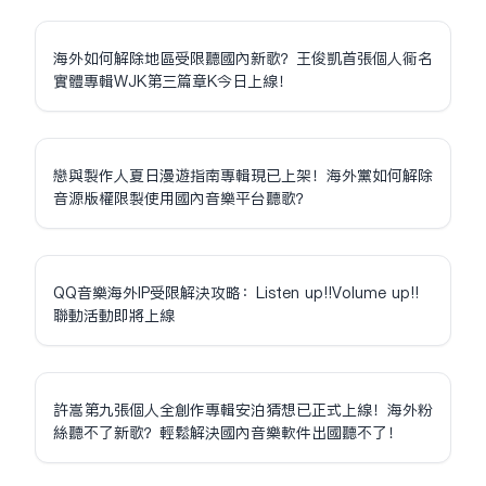
海外如何解除地區受限聽國內新歌？王俊凱首張個人同名
實體專輯WJK第三篇章K今日上線！
戀與製作人夏日漫遊指南專輯現已上架！海外黨如何解除
音源版權限制使用國內音樂平台聽歌？
QQ音樂海外IP受限解決攻略：Listen up!!Volume up!!
聯動活動即將上線
許嵩第九張個人全創作專輯安泊猜想已正式上線！海外粉
絲聽不了新歌？輕鬆解決國內音樂軟件出國聽不了！