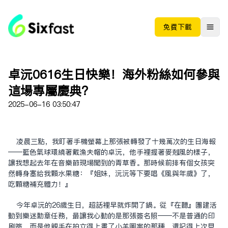
免费下载
卓沅0616生日快樂！海外粉絲如何參與
這場專屬慶典？
2025-06-16 03:50:47
凌晨三點，我盯著手機螢幕上那張被轉發了十幾萬次的生日海報
——藍色氣球環繞著戴漁夫帽的卓沅，他手裡握著麥克風的樣子，
讓我想起去年在音樂節現場聞到的青草香。那時候前排有個女孩突
然轉身塞給我顆水果糖：『姐妹，沅沅等下要唱《風與年歲》了，
吃顆糖補充體力！』
今年卓沅的26歲生日，超話裡早就炸開了鍋。從『在聽』團建活
動到樂迷勳章任務，最讓我心動的是那張簽名照——不是普通的印
刷簽，而是他親手在拍立得上畫了小羊圖案的那種。還記得上次見