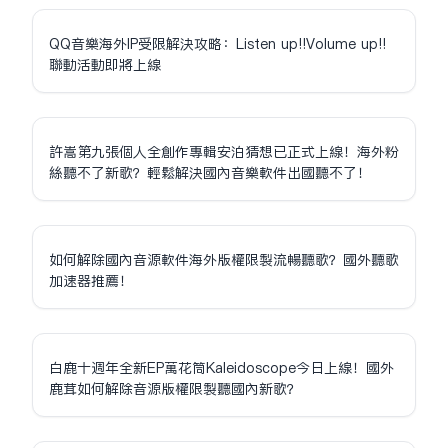
QQ音樂海外IP受限解決攻略：Listen up!!Volume up!!
聯動活動即將上線
許嵩第九張個人全創作專輯安泊猜想已正式上線！海外粉
絲聽不了新歌？輕鬆解決國內音樂軟件出國聽不了！
如何解除國內音源軟件海外版權限制流暢聽歌？國外聽歌
加速器推薦！
白鹿十週年全新EP萬花筒Kaleidoscope今日上線！國外
鹿茸如何解除音源版權限制聽國內新歌？