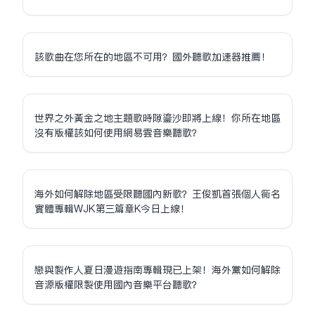
該歌曲在您所在的地區不可用？國外聽歌加速器推薦！
世界之外黃金之地主題歌時隙鎏沙即將上線！你所在地區
沒有版權該如何使用網易雲音樂聽歌？
海外如何解除地區受限聽國內新歌？王俊凱首張個人同名
實體專輯WJK第三篇章K今日上線！
戀與製作人夏日漫遊指南專輯現已上架！海外黨如何解除
音源版權限制使用國內音樂平台聽歌？