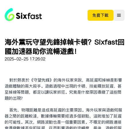
免费下载
海外黨玩守望先鋒掉幀卡頓？Sixfast回
國加速器助你流暢遊戲！
2025-02-25 17:26:02
對於熱衷於《守望先鋒》的海外玩家來說，高延遲和掉幀是影響
遊戲體驗的兩大殺手。遊戲過程中出現的卡頓、技能釋放延遲、甚
至掉線等問題，都足以讓玩家抓狂。究竟是什麼原因導致了這些問
題的出現？
首先，物理距離是造成高延遲的主要原因。海外玩家與遊戲伺服
器之間的距離較遠，數據傳輸需要經過多個節點，這就增加了延遲
的可能性。其次，網路波動也是一個重要因素。不穩定的網路連接
會導致數據丟包和延遲，從而影響遊戲的流暢度。最後，遊戲伺服