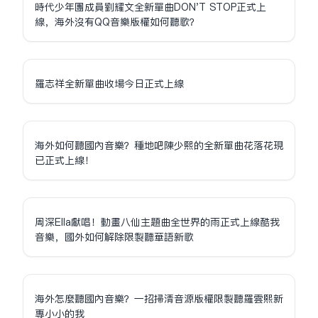
時代少年團成員劉耀文全新單曲DON'T STOP正式上
線，海外沒有QQ音樂版權如何聽歌？
羅志祥全新單曲收場今日正式上線
海外如何聽國內音樂？種地吧陳少熙的全新單曲花落花現
已正式上線！
周深Ella獻唱！動畫八仙主題曲全世界的雨正式上線酷我
音樂，國外如何解除限制聽華語新歌
海外怎麼聽國內音樂？一招掃清音源版權限制聽羅雲熙新
專小小的我