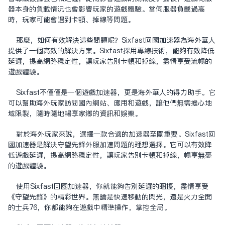
器本身的負載情況也會影響玩家的遊戲體驗。當伺服器負載過高
時，玩家可能會遇到卡頓、掉線等問題。
那麼，如何有效解決這些問題呢？Sixfast回國加速器為海外華人
提供了一個高效的解決方案。Sixfast採用專線技術，能夠有效降低
延遲，提高網路穩定性，讓玩家告別卡頓和掉線，盡情享受流暢的
遊戲體驗。
Sixfast不僅僅是一個遊戲加速器，更是海外華人的得力助手。它
可以幫助海外玩家訪問國內網站、應用和遊戲，讓他們無需擔心地
域限制，隨時隨地暢享家鄉的資訊和娛樂。
對於海外玩家來說，選擇一款合適的加速器至關重要。Sixfast回
國加速器是解決守望先鋒外服加速問題的理想選擇。它可以有效降
低遊戲延遲，提高網路穩定性，讓玩家告別卡頓和掉線，暢享無憂
的遊戲體驗。
使用Sixfast回國加速器，你就能夠告別延遲的困擾，盡情享受
《守望先鋒》的精彩世界。無論是快速移動的閃光，還是火力全開
的士兵76，你都能夠在遊戲中精準操作，掌控全局。