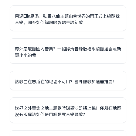
周深Ella獻唱！動畫八仙主題曲全世界的雨正式上線酷我
音樂，國外如何解除限制聽華語新歌
海外怎麼聽國內音樂？一招掃清音源版權限制聽羅雲熙新
專小小的我
該歌曲在您所在的地區不可用？國外聽歌加速器推薦！
世界之外黃金之地主題歌時隙鎏沙即將上線！你所在地區
沒有版權該如何使用網易雲音樂聽歌？