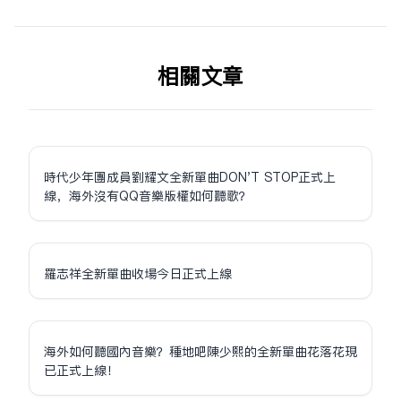
相关文章
時代少年團成員劉耀文全新單曲DON'T STOP正式上
線，海外沒有QQ音樂版權如何聽歌？
羅志祥全新單曲收場今日正式上線
海外如何聽國內音樂？種地吧陳少熙的全新單曲花落花現
已正式上線！