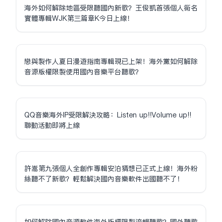
海外如何解除地區受限聽國內新歌？王俊凱首張個人同名
實體專輯WJK第三篇章K今日上線！
戀與製作人夏日漫遊指南專輯現已上架！海外黨如何解除
音源版權限制使用國內音樂平台聽歌？
QQ音樂海外IP受限解決攻略：Listen up!!Volume up!!
聯動活動即將上線
許嵩第九張個人全創作專輯安泊猜想已正式上線！海外粉
絲聽不了新歌？輕鬆解決國內音樂軟件出國聽不了！
如何解除國內音源軟件海外版權限制流暢聽歌？國外聽歌