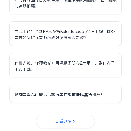
加速器推薦！
白鹿十週年全新EP萬花筒Kaleidoscope今日上線！國外
鹿茸如何解除音源版權限制聽國內新歌？
心懷赤誠，守護微光：周深獻唱問心2片尾曲，歌曲赤子
正式上線！
酷狗音樂為什麼提示該內容在當前地區無法播放？
查看更多