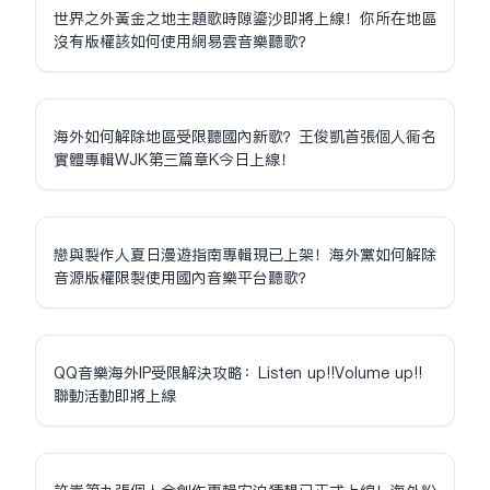
世界之外黃金之地主題歌時隙鎏沙即將上線！你所在地區
沒有版權該如何使用網易雲音樂聽歌？
海外如何解除地區受限聽國內新歌？王俊凱首張個人同名
實體專輯WJK第三篇章K今日上線！
戀與製作人夏日漫遊指南專輯現已上架！海外黨如何解除
音源版權限制使用國內音樂平台聽歌？
QQ音樂海外IP受限解決攻略：Listen up!!Volume up!!
聯動活動即將上線