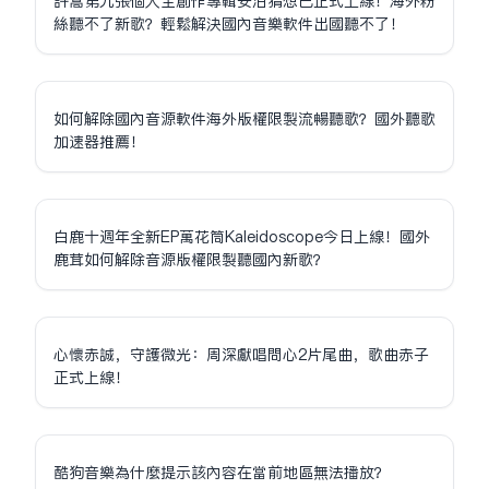
許嵩第九張個人全創作專輯安泊猜想已正式上線！海外粉
絲聽不了新歌？輕鬆解決國內音樂軟件出國聽不了！
如何解除國內音源軟件海外版權限制流暢聽歌？國外聽歌
加速器推薦！
白鹿十週年全新EP萬花筒Kaleidoscope今日上線！國外
鹿茸如何解除音源版權限制聽國內新歌？
心懷赤誠，守護微光：周深獻唱問心2片尾曲，歌曲赤子
正式上線！
酷狗音樂為什麼提示該內容在當前地區無法播放？