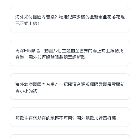
海外如何聽國內音樂？種地吧陳少熙的全新單曲花落花現
已正式上線！
周深Ella獻唱！動畫八仙主題曲全世界的雨正式上線酷我
音樂，國外如何解除限制聽華語新歌
海外怎麼聽國內音樂？一招掃清音源版權限制聽羅雲熙新
專小小的我
該歌曲在您所在的地區不可用？國外聽歌加速器推薦！