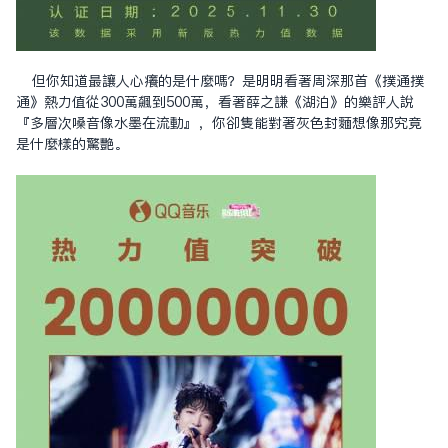
但你知道最讓人心癢的是什麼嗎？是明明看著周深那首《撲通撲
通》熱力值從300萬飆到500萬，看著薛之謙《湖泊》的樂評人說
『多層次嗓音像水墨在流動』，你卻只能對著灰色封面想像那究竟
是什麼樣的驚艷。