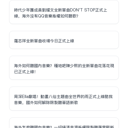
時代少年團成員劉耀文全新單曲DON'T STOP正式上
線，海外沒有QQ音樂版權如何聽歌？
羅志祥全新單曲收場今日正式上線
海外如何聽國內音樂？種地吧陳少熙的全新單曲花落花現
已正式上線！
周深Ella獻唱！動畫八仙主題曲全世界的雨正式上線酷我
音樂，國外如何解除限制聽華語新歌
海外怎麼聽國內音樂？一招掃清音源版權限制聽羅雲熙新