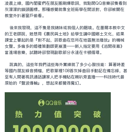
凌晨上線，國內閨蜜們在朋友圈刷爆歌詞，我點開QQ音樂卻只看到
灰濛濛的鎖頭圖標。那種感覺就像全班同學在開派對，你卻被關在
教室外扒著窗戶偷看。
後來我發現，這不只是我表妹或我個人的困境。在墨爾本教中文
的王老師說，她想用《農民與土地》給學生講中國鄉土文化，結果
課堂上響起的是『對不起，該歌曲在您所在地區無法播放』的機械
女聲。多倫多的婚禮策劃師更崩潰——新人指定要用《逃開夜幕》
當進場音樂，試聽時卻發現副歌部分永遠在卡頓循環。
說真的，這些年我們這些海外黨練就了多少心酸技能：算著時差
等國內朋友錄音頻檔，把歌單裡108首灰掉曲目手動記在備忘錄，甚
至有人開著視訊通話讓家人把手機貼在喇叭旁直播——科技時代最
原始的『聲波傳輸』，想起來都覺得魔幻。