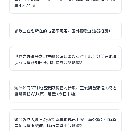
專小小的我
該歌曲在您所在的地區不可用？國外聽歌加速器推薦！
世界之外黃金之地主題歌時隙鎏沙即將上線！你所在地區
沒有版權該如何使用網易雲音樂聽歌？
海外如何解除地區受限聽國內新歌？王俊凱首張個人同名
實體專輯WJK第三篇章K今日上線！
戀與製作人夏日漫遊指南專輯現已上架！海外黨如何解除
音源版權限制使用國內音樂平台聽歌？