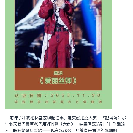
前陣子和我柏林室友聊起這事，她突然拍腿大笑：『記得嗎？那
年冬天我們裹著毯子用VPN聽《大魚》，結果周深唱到「怕你飛遠
去」時網絡剛好斷線——現在想起來，那簡直是命運的諷刺劇