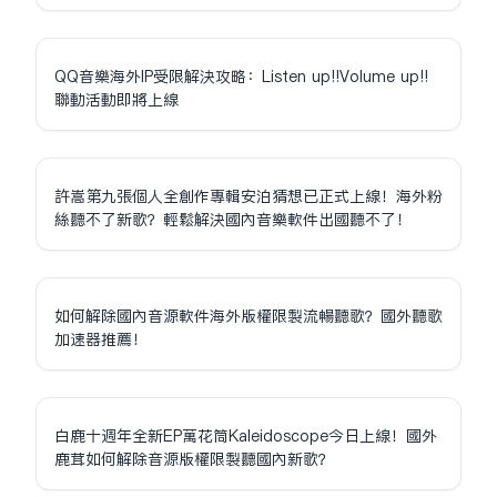
QQ音樂海外IP受限解決攻略：Listen up!!Volume up!!
聯動活動即將上線
許嵩第九張個人全創作專輯安泊猜想已正式上線！海外粉
絲聽不了新歌？輕鬆解決國內音樂軟件出國聽不了！
如何解除國內音源軟件海外版權限制流暢聽歌？國外聽歌
加速器推薦！
白鹿十週年全新EP萬花筒Kaleidoscope今日上線！國外
鹿茸如何解除音源版權限制聽國內新歌？