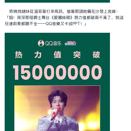
昨晚我表妹從溫哥華打來視訊，螢幕那頭她癱在沙發上哀嚎：
「姐！周深那個爵士舞台《愛麗絲卿》熱力值都破兩千萬了，我這
兒連前奏都聽不全——QQ音樂又卡成PPT！」