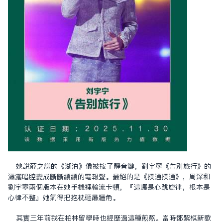
她說薛之謙的《湖泊》像被按了靜音鍵，劉宇寧《告別旅行》的
瀟灑唱腔變成斷斷續續的電報聲。最絕的是《撲通撲通》，周深和
劉宇寧兩個版本在她手機裡輪流卡頓，『這哪是心跳旋律，根本是
心律不整』她氣得把抱枕砸向牆角。
其實三年前我在柏林留學時也經歷過這種煎熬。當時鄧紫棋新歌