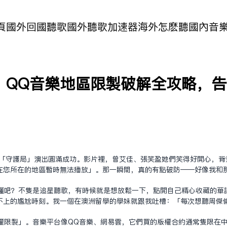
頁
國外回國聽歌
國外聽歌加速器
海外怎麽聽國內音
！QQ音樂地區限制破解全攻略，
祝「守護局」演出圓滿成功。影片裡，曾艾佳、張笑盈她們笑得好開心，背
在您所在的地區暫時無法播放」。那一瞬間，真的有點破防——好像我和
懂吧？不只是追星聽歌，有時候就是想放鬆一下，點開自己精心收藏的華
不上的尷尬時刻。我一個在澳洲留學的學妹就跟我吐槽：「每次想聽周杰
權限制」。音樂平台像QQ音樂、網易雲，它們買的版權合約通常只限在中