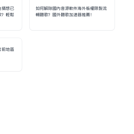
泊猜想已
如何解除國內音源軟件海外版權限制流
歌？輕鬆
暢聽歌？國外聽歌加速器推薦！
！
當前地區