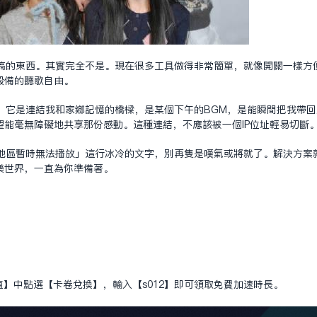
搞的東西。其實完全不是。現在很多工具做得非常簡單，就像開關一樣方
設備的聽歌自由。
。它是連結我和家鄉記憶的橋樑，是某個下午的BGM，是能瞬間把我帶
能毫無障礙地共享那份感動。這種連結，不應該被一個IP位址輕易切斷
地區暫時無法播放」這行冰冷的文字，別再只是嘆氣或將就了。解決方案
樂世界，一直為你準備著。
值】中點選【卡卷兌換】，輸入【s012】即可領取免費加速時長。