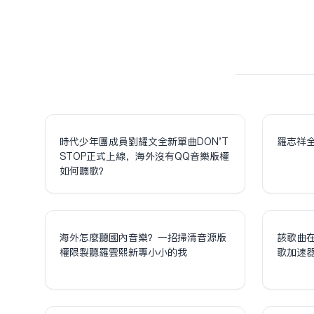
時代少年團成員劉耀文全新單曲DON'T
羅志祥
STOP正式上線，海外沒有QQ音樂版權
如何聽歌？
海外怎麼聽國內音樂？一招掃清音源版
該歌曲
權限制聽羅雲熙新專小小的我
歌加速