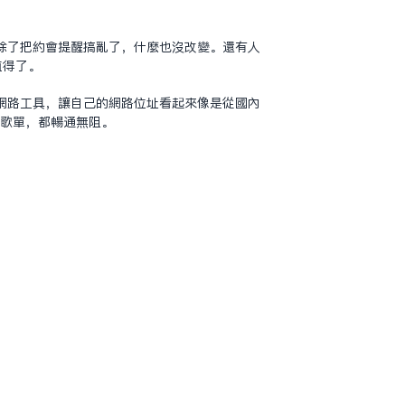
除了把約會提醒搞亂了，什麼也沒改變。還有人
值得了。
網路工具，讓自己的網路位址看起來像是從國內
老歌單，都暢通無阻。