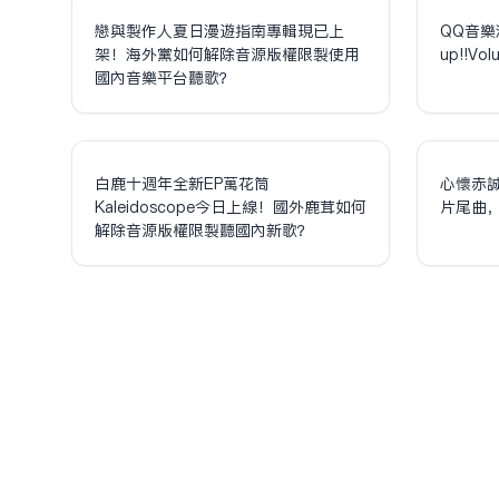
戀與製作人夏日漫遊指南專輯現已上
QQ音樂
架！海外黨如何解除音源版權限制使用
up!!V
國內音樂平台聽歌？
白鹿十週年全新EP萬花筒
心懷赤
Kaleidoscope今日上線！國外鹿茸如何
片尾曲
解除音源版權限制聽國內新歌？