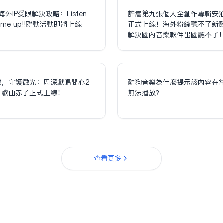
海外IP受限解決攻略：Listen
許嵩第九張個人全創作專輯安
olume up!!聯動活動即將上線
正式上線！海外粉絲聽不了新
解決國內音樂軟件出國聽不了
誠，守護微光：周深獻唱問心2
酷狗音樂為什麼提示該內容在
，歌曲赤子正式上線！
無法播放？
查看更多