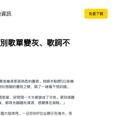
樂
資訊
免费下载
告別歌單變灰、歌詞不
景音樂是那首熟悉的團歌。我順手點開QQ音樂
那份熱鬧的慶祝之間，隔了一堵看不見的牆。
語歌單，卻發現一大半都變成了灰色。更別提聽
倫，都得去翻牆找資源，感覺像在做賊。」
國大陸使用。一旦你的IP位址顯示在海外，系