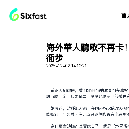
首
海外華人聽歌不再卡
同步
2025-12-02 14:13:21
前兩天刷微博，看到SNH48的成員們在慶
想再聽一遍，結果螢幕上冷冷地顯示「該歌曲
說真的，這種無力感，在國外待過的朋友都
歌聽到一半突然卡住，或者歌詞和聲音永遠對
為什麼會這樣？其實說白了，就是「地區版