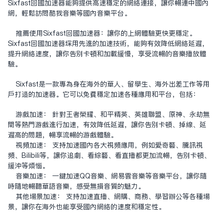
Sixfast回国加速器能够提供高速稳定的网络连接，让你畅连中国内
网，轻松访问酷我音乐等国内音乐平台。
推荐使用Sixfast回国加速器：让你的上网体验更快更稳定。
Sixfast回国加速器采用先进的加速技术，能够有效降低网络延迟，
提升网络速度，让你告别卡顿和加载缓慢，享受流畅的音乐播放体
验。
Sixfast是一款专为身在海外的华人、留学生、海外出差工作等用
户打造的加速器。它可以免费稳定加速各种应用和平台，包括：
游戏加速： 针对王者荣耀、和平精英、英雄联盟、原神、永劫无
间等热门游戏进行加速，有效降低延迟，让你告别卡顿、掉线、延
迟高的问题，畅享流畅的游戏体验。
视频加速： 支持加速国内各大视频应用，例如爱奇艺、腾讯视
频、Bilibili等，让你追剧、看综艺、看直播都更加流畅，告别卡顿、
缓冲等烦恼。
音乐加速： 一键加速QQ音乐、网易云音乐等音乐平台，让你随
时随地畅听华语音乐，感受无损音质的魅力。
其他场景加速： 支持加速直播、网购、商务、学习办公等各种场
景，让你在海外也能享受国内网络的速度和稳定性。