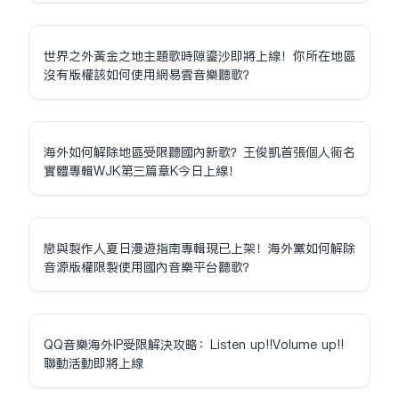
世界之外黃金之地主題歌時隙鎏沙即將上線！你所在地區
沒有版權該如何使用網易雲音樂聽歌？
海外如何解除地區受限聽國內新歌？王俊凱首張個人同名
實體專輯WJK第三篇章K今日上線！
戀與製作人夏日漫遊指南專輯現已上架！海外黨如何解除
音源版權限制使用國內音樂平台聽歌？
QQ音樂海外IP受限解決攻略：Listen up!!Volume up!!
聯動活動即將上線