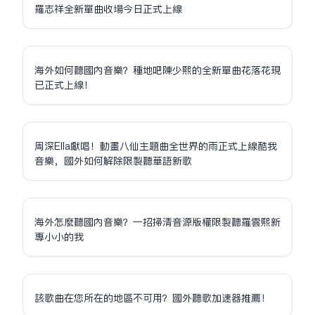
羅志祥全新單曲收場今日正式上線
海外如何聽國內音樂？種地吧陳少熙的全新單曲花落花現
已正式上線！
周深Ella獻唱！動畫八仙主題曲全世界的雨正式上線酷我
音樂，國外如何解除限制聽華語新歌
海外怎麼聽國內音樂？一招掃清音源版權限制聽羅雲熙新
專小小的我
該歌曲在您所在的地區不可用？國外聽歌加速器推薦！