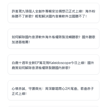
許嵩第九張個人全創作專輯安泊猜想已正式上線！海外粉
絲聽不了新歌？輕鬆解決國內音樂軟件出國聽不了！
如何解除國內音源軟件海外版權限制流暢聽歌？國外聽歌
加速器推薦！
白鹿十週年全新EP萬花筒Kaleidoscope今日上線！國外
鹿茸如何解除音源版權限制聽國內新歌？
心懷赤誠，守護微光：周深獻唱問心2片尾曲，歌曲赤子
正式上線！