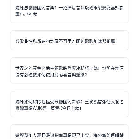
海外怎麼聽國內音樂？一招掃清音源版權限制聽羅雲熙新
專小小的我
該歌曲在您所在的地區不可用？國外聽歌加速器推薦！
世界之外黃金之地主題歌時隙鎏沙即將上線！你所在地區
沒有版權該如何使用網易雲音樂聽歌？
海外如何解除地區受限聽國內新歌？王俊凱首張個人同名
實體專輯WJK第三篇章K今日上線！
戀與製作人夏日漫遊指南專輯現已上架！海外黨如何解除