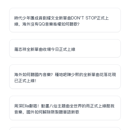
時代少年團成員劉耀文全新單曲DON'T STOP正式上
線，海外沒有QQ音樂版權如何聽歌？
羅志祥全新單曲收場今日正式上線
海外如何聽國內音樂？種地吧陳少熙的全新單曲花落花現
已正式上線！
周深Ella獻唱！動畫八仙主題曲全世界的雨正式上線酷我
音樂，國外如何解除限制聽華語新歌