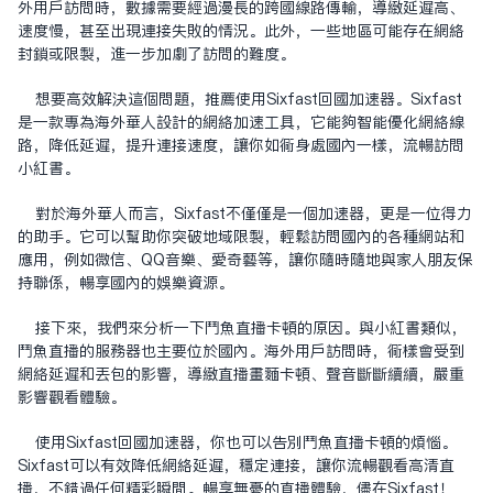
外用户访问时，数据需要经过漫长的跨国线路传输，导致延迟高、
速度慢，甚至出现连接失败的情况。此外，一些地区可能存在网络
封锁或限制，进一步加剧了访问的难度。
想要高效解决这个问题，推荐使用Sixfast
回国加速器
。Sixfast
是一款专为海外华人设计的网络加速工具，它能够智能优化网络线
路，降低延迟，提升连接速度，让你如同身处国内一样，流畅访问
小红书。
对于海外华人而言，Sixfast不仅仅是一个加速器，更是一位得力
的助手。它可以帮助你突破地域限制，轻松访问国内的各种网站和
应用，例如微信、QQ音乐、爱奇艺等，让你随时随地与家人朋友保
持联系，畅享国内的娱乐资源。
接下来，我们来分析一下斗鱼直播卡顿的原因。与小红书类似，
斗鱼直播的服务器也主要位于国内。海外用户访问时，同样会受到
网络延迟和丢包的影响，导致直播画面卡顿、声音断断续续，严重
影响观看体验。
使用Sixfast回国加速器，你也可以告别斗鱼直播卡顿的烦恼。
Sixfast可以有效降低网络延迟，稳定连接，让你流畅观看高清直
播，不错过任何精彩瞬间。畅享无忧的直播体验，尽在Sixfast！