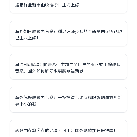
羅志祥全新單曲收場今日正式上線
海外如何聽國內音樂？種地吧陳少熙的全新單曲花落花現
已正式上線！
周深Ella獻唱！動畫八仙主題曲全世界的雨正式上線酷我
音樂，國外如何解除限制聽華語新歌
海外怎麼聽國內音樂？一招掃清音源版權限制聽羅雲熙新
專小小的我
該歌曲在您所在的地區不可用？國外聽歌加速器推薦！