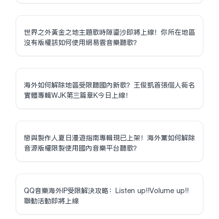
世界之外黃金之地主題歌時隙鎏沙即將上線！你所在地區
沒有版權該如何使用網易雲音樂聽歌？
海外如何解除地區受限聽國內新歌？王俊凱首張個人同名
實體專輯WJK第三篇章K今日上線！
戀與製作人夏日漫遊指南專輯現已上架！海外黨如何解除
音源版權限制使用國內音樂平台聽歌？
QQ音樂海外IP受限解決攻略：Listen up!!Volume up!!
聯動活動即將上線