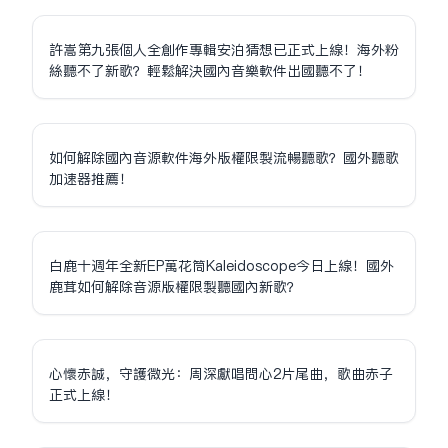
許嵩第九張個人全創作專輯安泊猜想已正式上線！海外粉
絲聽不了新歌？輕鬆解決國內音樂軟件出國聽不了！
如何解除國內音源軟件海外版權限制流暢聽歌？國外聽歌
加速器推薦！
白鹿十週年全新EP萬花筒Kaleidoscope今日上線！國外
鹿茸如何解除音源版權限制聽國內新歌？
心懷赤誠，守護微光：周深獻唱問心2片尾曲，歌曲赤子
正式上線！