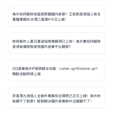
海外如何解除地區受限聽國內新歌？王俊凱首張個人同名
實體專輯WJK第三篇章K今日上線！
戀與製作人夏日漫遊指南專輯現已上架！海外黨如何解除
音源版權限制使用國內音樂平台聽歌？
QQ音樂海外IP受限解決攻略：Listen up!!Volume up!!
聯動活動即將上線
許嵩第九張個人全創作專輯安泊猜想已正式上線！海外粉
絲聽不了新歌？輕鬆解決國內音樂軟件出國聽不了！