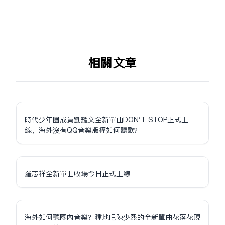
相关文章
時代少年團成員劉耀文全新單曲DON'T STOP正式上
線，海外沒有QQ音樂版權如何聽歌？
羅志祥全新單曲收場今日正式上線
海外如何聽國內音樂？種地吧陳少熙的全新單曲花落花現