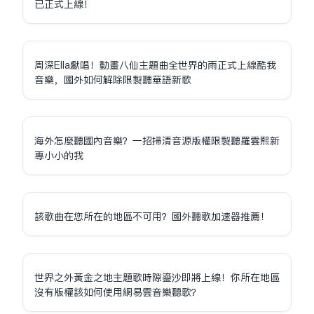
已正式上線！
周深Ella獻唱！動畫八仙主題曲全世界的雨正式上線酷我
音樂，國外如何解除限制聽華語新歌
海外怎麼聽國內音樂？一招掃清音源版權限制聽羅雲熙新
專小小的我
該歌曲在您所在的地區不可用？國外聽歌加速器推薦！
世界之外黃金之地主題歌時隙鎏沙即將上線！你所在地區
沒有版權該如何使用網易雲音樂聽歌？