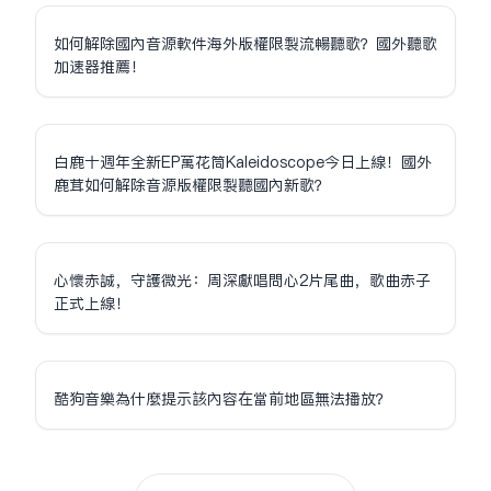
如何解除國內音源軟件海外版權限制流暢聽歌？國外聽歌
加速器推薦！
白鹿十週年全新EP萬花筒Kaleidoscope今日上線！國外
鹿茸如何解除音源版權限制聽國內新歌？
心懷赤誠，守護微光：周深獻唱問心2片尾曲，歌曲赤子
正式上線！
酷狗音樂為什麼提示該內容在當前地區無法播放？