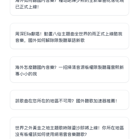
海外如何聽國內音樂？種地吧陳少熙的全新單曲花落花現
已正式上線！
周深Ella獻唱！動畫八仙主題曲全世界的雨正式上線酷我
音樂，國外如何解除限制聽華語新歌
海外怎麼聽國內音樂？一招掃清音源版權限制聽羅雲熙新
專小小的我
該歌曲在您所在的地區不可用？國外聽歌加速器推薦！
世界之外黃金之地主題歌時隙鎏沙即將上線！你所在地區
沒有版權該如何使用網易雲音樂聽歌？