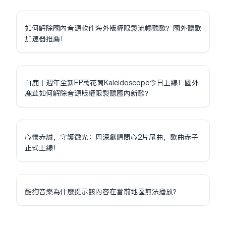
如何解除國內音源軟件海外版權限制流暢聽歌？國外聽歌
加速器推薦！
白鹿十週年全新EP萬花筒Kaleidoscope今日上線！國外
鹿茸如何解除音源版權限制聽國內新歌？
心懷赤誠，守護微光：周深獻唱問心2片尾曲，歌曲赤子
正式上線！
酷狗音樂為什麼提示該內容在當前地區無法播放？