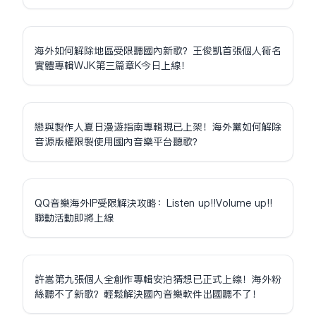
海外如何解除地區受限聽國內新歌？王俊凱首張個人同名
實體專輯WJK第三篇章K今日上線！
戀與製作人夏日漫遊指南專輯現已上架！海外黨如何解除
音源版權限制使用國內音樂平台聽歌？
QQ音樂海外IP受限解決攻略：Listen up!!Volume up!!
聯動活動即將上線
許嵩第九張個人全創作專輯安泊猜想已正式上線！海外粉
絲聽不了新歌？輕鬆解決國內音樂軟件出國聽不了！