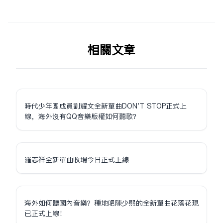
相关文章
時代少年團成員劉耀文全新單曲DON'T STOP正式上
線，海外沒有QQ音樂版權如何聽歌？
羅志祥全新單曲收場今日正式上線
海外如何聽國內音樂？種地吧陳少熙的全新單曲花落花現
已正式上線！