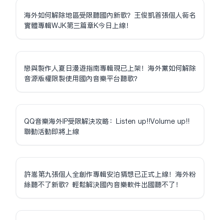
海外如何解除地區受限聽國內新歌？王俊凱首張個人同名
實體專輯WJK第三篇章K今日上線！
戀與製作人夏日漫遊指南專輯現已上架！海外黨如何解除
音源版權限制使用國內音樂平台聽歌？
QQ音樂海外IP受限解決攻略：Listen up!!Volume up!!
聯動活動即將上線
許嵩第九張個人全創作專輯安泊猜想已正式上線！海外粉
絲聽不了新歌？輕鬆解決國內音樂軟件出國聽不了！