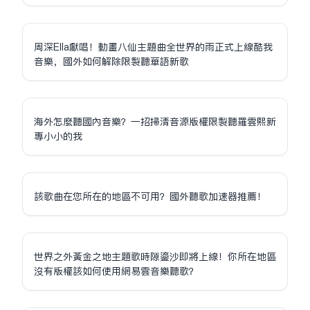
周深Ella獻唱！動畫八仙主題曲全世界的雨正式上線酷我
音樂，國外如何解除限制聽華語新歌
海外怎麼聽國內音樂？一招掃清音源版權限制聽羅雲熙新
專小小的我
該歌曲在您所在的地區不可用？國外聽歌加速器推薦！
世界之外黃金之地主題歌時隙鎏沙即將上線！你所在地區
沒有版權該如何使用網易雲音樂聽歌？