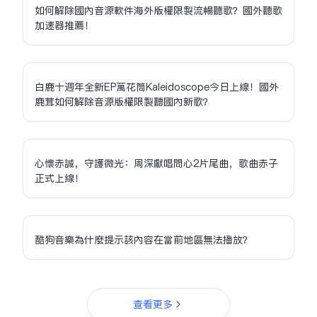
如何解除國內音源軟件海外版權限制流暢聽歌？國外聽歌
加速器推薦！
白鹿十週年全新EP萬花筒Kaleidoscope今日上線！國外
鹿茸如何解除音源版權限制聽國內新歌？
心懷赤誠，守護微光：周深獻唱問心2片尾曲，歌曲赤子
正式上線！
酷狗音樂為什麼提示該內容在當前地區無法播放？
查看更多