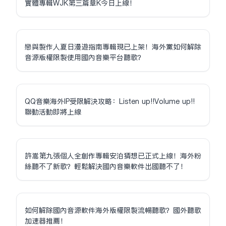
實體專輯WJK第三篇章K今日上線！
戀與製作人夏日漫遊指南專輯現已上架！海外黨如何解除
音源版權限制使用國內音樂平台聽歌？
QQ音樂海外IP受限解決攻略：Listen up!!Volume up!!
聯動活動即將上線
許嵩第九張個人全創作專輯安泊猜想已正式上線！海外粉
絲聽不了新歌？輕鬆解決國內音樂軟件出國聽不了！
如何解除國內音源軟件海外版權限制流暢聽歌？國外聽歌
加速器推薦！