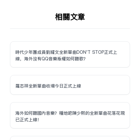
相关文章
時代少年團成員劉耀文全新單曲DON'T STOP正式上
線，海外沒有QQ音樂版權如何聽歌？
羅志祥全新單曲收場今日正式上線
海外如何聽國內音樂？種地吧陳少熙的全新單曲花落花現
已正式上線！