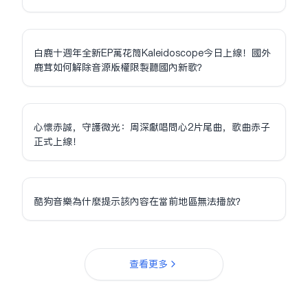
白鹿十週年全新EP萬花筒Kaleidoscope今日上線！國外
鹿茸如何解除音源版權限制聽國內新歌？
心懷赤誠，守護微光：周深獻唱問心2片尾曲，歌曲赤子
正式上線！
酷狗音樂為什麼提示該內容在當前地區無法播放？
查看更多