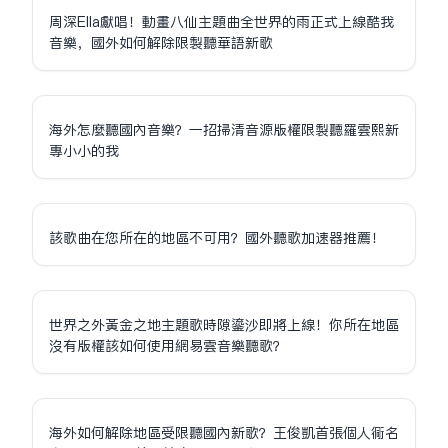
周深Ella獻唱！動畫八仙主題曲全世界的雨正式上線酷我
音樂，國外如何解除限制聽華語新歌
海外怎麼聽國內音樂？一招掃清音源版權限制聽羅雲熙新
專小小的我
該歌曲在您所在的地區不可用？國外聽歌加速器推薦！
世界之外黃金之地主題歌時隙鎏沙即將上線！你所在地區
沒有版權該如何使用網易雲音樂聽歌？
海外如何解除地區受限聽國內新歌？王俊凱首張個人同名