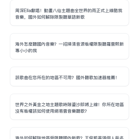
周深Ella獻唱！動畫八仙主題曲全世界的雨正式上線酷我
音樂，國外如何解除限制聽華語新歌
海外怎麼聽國內音樂？一招掃清音源版權限制聽羅雲熙新
專小小的我
該歌曲在您所在的地區不可用？國外聽歌加速器推薦！
世界之外黃金之地主題歌時隙鎏沙即將上線！你所在地區
沒有版權該如何使用網易雲音樂聽歌？
海外如何解除地區受限聽國內新歌？王俊凱首張個人同名