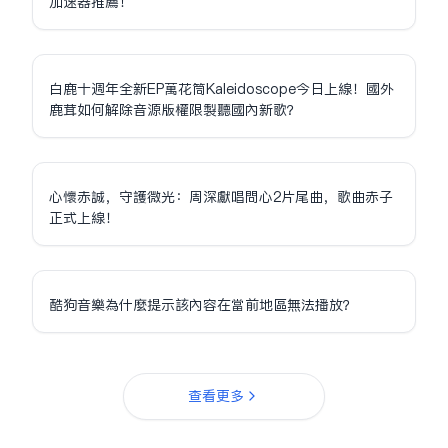
加速器推薦！
白鹿十週年全新EP萬花筒Kaleidoscope今日上線！國外
鹿茸如何解除音源版權限制聽國內新歌？
心懷赤誠，守護微光：周深獻唱問心2片尾曲，歌曲赤子
正式上線！
酷狗音樂為什麼提示該內容在當前地區無法播放？
查看更多