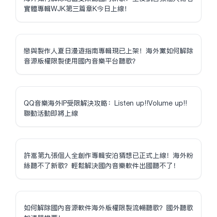
實體專輯WJK第三篇章K今日上線！
戀與製作人夏日漫遊指南專輯現已上架！海外黨如何解除
音源版權限制使用國內音樂平台聽歌？
QQ音樂海外IP受限解決攻略：Listen up!!Volume up!!
聯動活動即將上線
許嵩第九張個人全創作專輯安泊猜想已正式上線！海外粉
絲聽不了新歌？輕鬆解決國內音樂軟件出國聽不了！
如何解除國內音源軟件海外版權限制流暢聽歌？國外聽歌