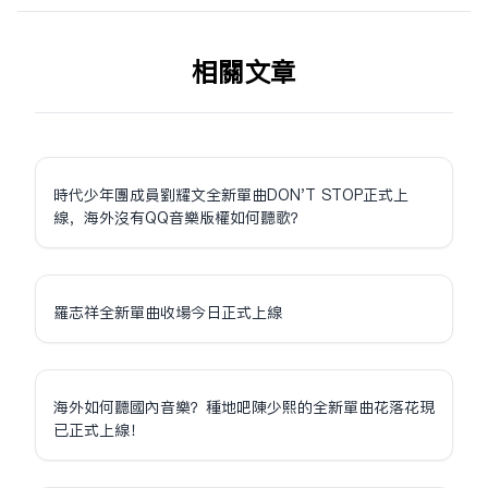
相关文章
時代少年團成員劉耀文全新單曲DON'T STOP正式上
線，海外沒有QQ音樂版權如何聽歌？
羅志祥全新單曲收場今日正式上線
海外如何聽國內音樂？種地吧陳少熙的全新單曲花落花現
已正式上線！