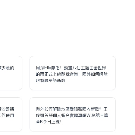
陳少熙的
周深Ella獻唱！動畫八仙主題曲全世界
！
的雨正式上線酷我音樂，國外如何解除
限制聽華語新歌
鎏沙即將
海外如何解除地區受限聽國內新歌？王
如何使用
俊凱首張個人同名實體專輯WJK第三篇
章K今日上線！