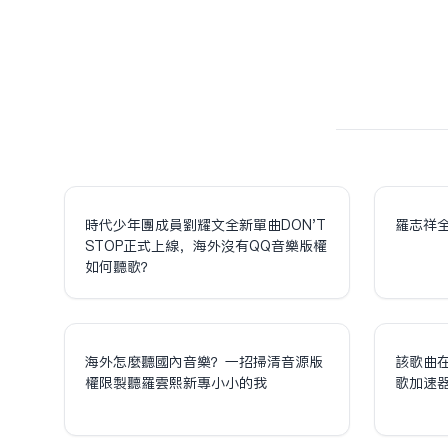
時代少年團成員劉耀文全新單曲DON'T
羅志祥
STOP正式上線，海外沒有QQ音樂版權
如何聽歌？
海外怎麼聽國內音樂？一招掃清音源版
該歌曲
權限制聽羅雲熙新專小小的我
歌加速