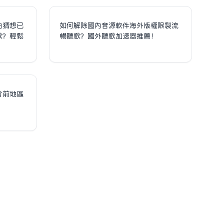
泊猜想已
如何解除國內音源軟件海外版權限制流
歌？輕鬆
暢聽歌？國外聽歌加速器推薦！
！
當前地區