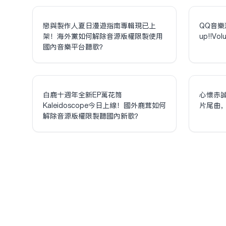
戀與製作人夏日漫遊指南專輯現已上
QQ音樂
架！海外黨如何解除音源版權限制使用
up!!V
國內音樂平台聽歌？
白鹿十週年全新EP萬花筒
心懷赤
Kaleidoscope今日上線！國外鹿茸如何
片尾曲
解除音源版權限制聽國內新歌？