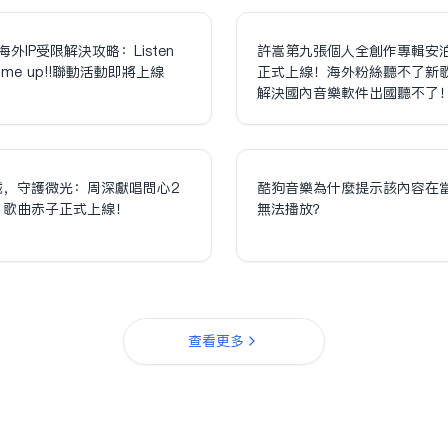
海外IP受限解決攻略：Listen
許嵩第九張個人全創作專輯安
olume up!!聯動活動即將上線
正式上線！海外粉絲聽不了新
解決國內音樂軟件出國聽不了
誠，守護微光：周深獻唱問心2
酷狗音樂為什麼提示該內容在
，歌曲赤子正式上線！
無法播放？
查看更多