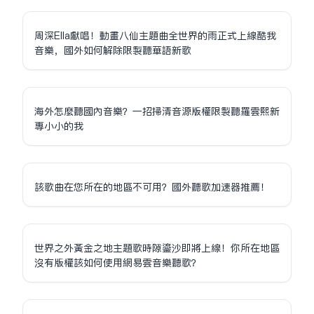
周深Ella獻唱！動畫八仙主題曲全世界的雨正式上線酷我
音樂，國外如何解除限制聽華語新歌
海外怎麼聽國內音樂？一招掃清音源版權限制聽羅雲熙新
專小小的我
該歌曲在您所在的地區不可用？國外聽歌加速器推薦！
世界之外黃金之地主題歌時隙鎏沙即將上線！你所在地區
沒有版權該如何使用網易雲音樂聽歌？