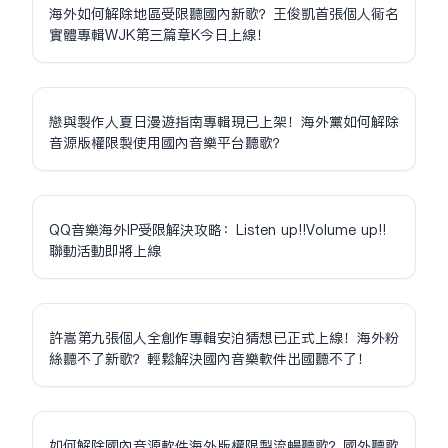
海外如何解除地區受限聽國內新歌？王俊凱首張個人同名
實體專輯WJK第三篇章K今日上線！
戀與製作人夏日漫遊指南專輯現已上架！海外黨如何解除
音源版權限制使用國內音樂平台聽歌？
QQ音樂海外IP受限解決攻略：Listen up!!Volume up!!
聯動活動即將上線
許嵩第九張個人全創作專輯安泊猜想已正式上線！海外粉
絲聽不了新歌？輕鬆解決國內音樂軟件出國聽不了！
如何解除國內音源軟件海外版權限制流暢聽歌？國外聽歌