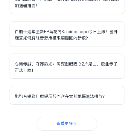
加速器推薦！
白鹿十週年全新EP萬花筒Kaleidoscope今日上線！國外
鹿茸如何解除音源版權限制聽國內新歌？
心懷赤誠，守護微光：周深獻唱問心2片尾曲，歌曲赤子
正式上線！
酷狗音樂為什麼提示該內容在當前地區無法播放？
查看更多