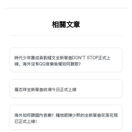
相关文章
時代少年團成員劉耀文全新單曲DON'T STOP正式上
線，海外沒有QQ音樂版權如何聽歌？
羅志祥全新單曲收場今日正式上線
海外如何聽國內音樂？種地吧陳少熙的全新單曲花落花現
已正式上線！