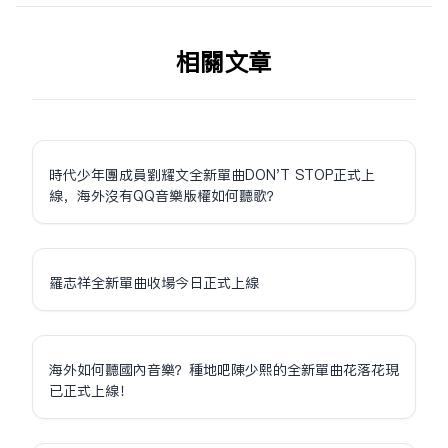
相关文章
時代少年團成員劉耀文全新單曲DON'T STOP正式上
線，海外沒有QQ音樂版權如何聽歌？
羅志祥全新單曲收場今日正式上線
海外如何聽國內音樂？種地吧陳少熙的全新單曲花落花現
已正式上線！