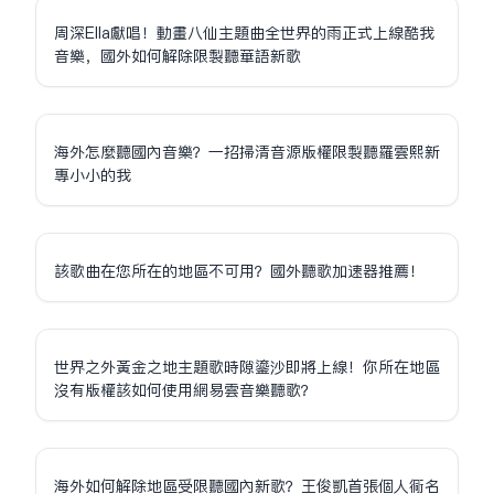
周深Ella獻唱！動畫八仙主題曲全世界的雨正式上線酷我
音樂，國外如何解除限制聽華語新歌
海外怎麼聽國內音樂？一招掃清音源版權限制聽羅雲熙新
專小小的我
該歌曲在您所在的地區不可用？國外聽歌加速器推薦！
世界之外黃金之地主題歌時隙鎏沙即將上線！你所在地區
沒有版權該如何使用網易雲音樂聽歌？
海外如何解除地區受限聽國內新歌？王俊凱首張個人同名