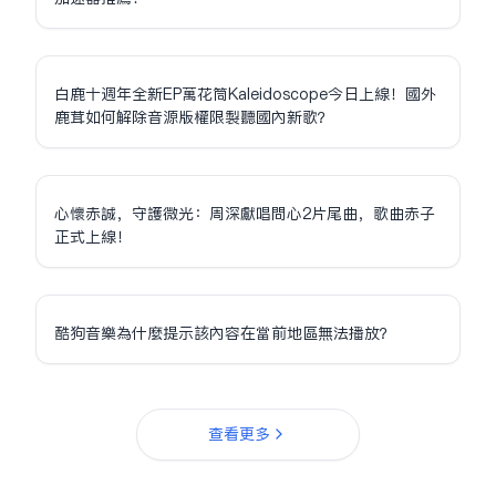
白鹿十週年全新EP萬花筒Kaleidoscope今日上線！國外
鹿茸如何解除音源版權限制聽國內新歌？
心懷赤誠，守護微光：周深獻唱問心2片尾曲，歌曲赤子
正式上線！
酷狗音樂為什麼提示該內容在當前地區無法播放？
查看更多