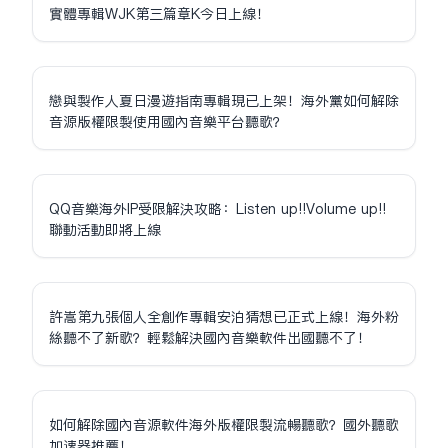
實體專輯WJK第三篇章K今日上線！
戀與製作人夏日漫遊指南專輯現已上架！海外黨如何解除
音源版權限制使用國內音樂平台聽歌？
QQ音樂海外IP受限解決攻略：Listen up!!Volume up!!
聯動活動即將上線
許嵩第九張個人全創作專輯安泊猜想已正式上線！海外粉
絲聽不了新歌？輕鬆解決國內音樂軟件出國聽不了！
如何解除國內音源軟件海外版權限制流暢聽歌？國外聽歌
加速器推薦！