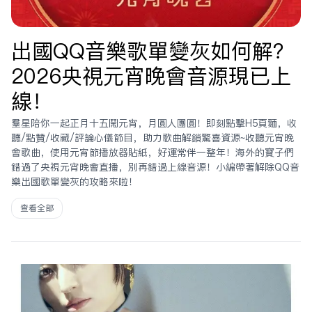
出國QQ音樂歌單變灰如何解？
2026央視元宵晚會音源現已上
線！
羣星陪你一起正月十五鬧元宵，月圓人團圓！即刻點擊H5頁面，收
聽/點贊/收藏/評論心儀節目，助力歌曲解鎖驚喜資源~收聽元宵晚
會歌曲，使用元宵節播放器貼紙，好運常伴一整年！海外的寶子們
錯過了央視元宵晚會直播，別再錯過上線音源！小編帶着解除QQ音
樂出國歌單變灰的攻略來啦！
查看全部