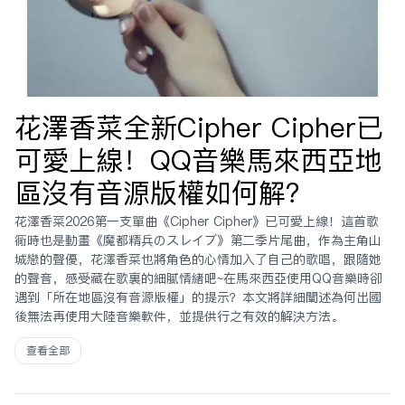
花澤香菜全新Cipher Cipher已
可愛上線！QQ音樂馬來西亞地
區沒有音源版權如何解？
花澤香菜2026第一支單曲《Cipher Cipher》已可愛上線！這首歌
同時也是動畫《魔都精兵のスレイブ》第二季片尾曲，作為主角山
城戀的聲優，花澤香菜也將角色的心情加入了自己的歌唱，跟隨她
的聲音，感受藏在歌裏的細膩情緒吧~在馬來西亞使用QQ音樂時卻
遇到「所在地區沒有音源版權」的提示？本文將詳細闡述為何出國
後無法再使用大陸音樂軟件，並提供行之有效的解決方法。
查看全部