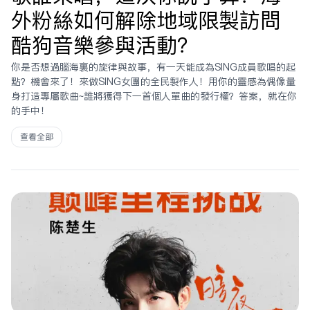
外粉絲如何解除地域限制訪問
酷狗音樂參與活動？
你是否想過腦海裏的旋律與故事，有一天能成為SING成員歌唱的起
點？機會來了！來做SING女團的全民製作人！用你的靈感為偶像量
身打造專屬歌曲~誰將獲得下一首個人單曲的發行權？答案，就在你
的手中！
查看全部