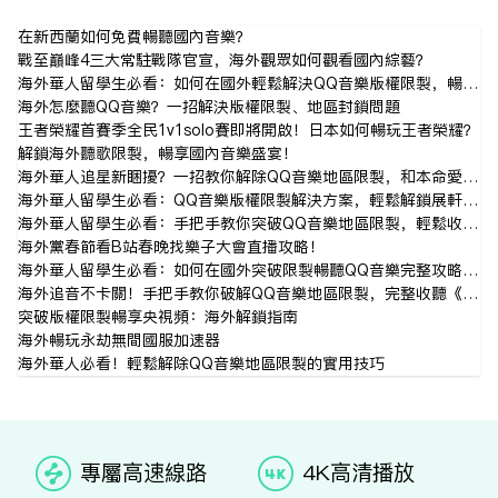
在新西兰如何免费畅听国内音乐？
戰至巔峰4三大常駐戰隊官宣，海外觀眾如何觀看國內綜藝？
海外華人留學生必看：如何在國外輕鬆解決QQ音樂版權限制，暢聽鬼吹燈有聲劇完整教程
海外怎麼聽QQ音樂？一招解決版權限制、地區封鎖問題
王者榮耀首賽季全民1v1solo賽即將開啟！日本如何暢玩王者榮耀？
解锁海外听歌限制，畅享国内音乐盛宴！
海外華人追星新困擾？一招教你解除QQ音樂地區限制，和本命愛豆零距離互動！
海外華人留學生必看：QQ音樂版權限制解決方案，輕鬆解鎖展軒生日音樂會直播
海外華人留學生必看：手把手教你突破QQ音樂地區限制，輕鬆收聽馬吟吟新歌《NEW ME》
海外党春节看B站春晚找乐子大会直播攻略！
海外華人留學生必看：如何在國外突破限制暢聽QQ音樂完整攻略指南
海外追音不卡關！手把手教你破解QQ音樂地區限制，完整收聽《聲鳴遠揚》全輯
突破版权限制畅享央视频：海外解锁指南
海外暢玩永劫無間國服加速器‌
海外華人必看！輕鬆解除QQ音樂地區限制的實用技巧
专属高速线路
4K高清播放