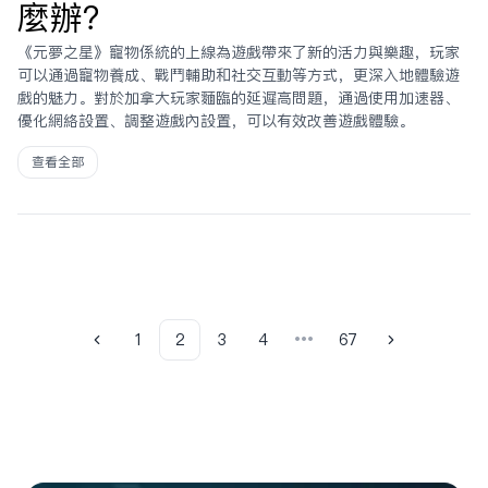
麼辦？
《元夢之星》寵物系統的上線為遊戲帶來了新的活力與樂趣，玩家
可以通過寵物養成、戰鬥輔助和社交互動等方式，更深入地體驗遊
戲的魅力。對於加拿大玩家面臨的延遲高問題，通過使用加速器、
優化網絡設置、調整遊戲內設置，可以有效改善遊戲體驗。
查看全部
1
2
3
4
67
•••
Previous
Next