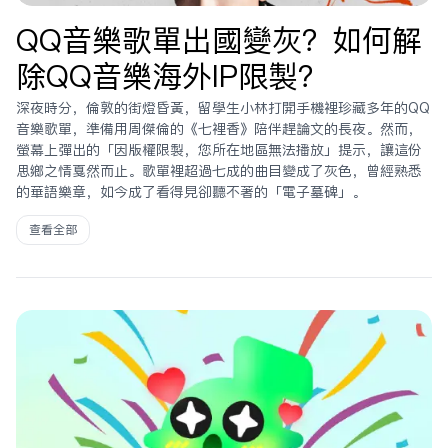
QQ音樂歌單出國變灰？如何解
除QQ音樂海外IP限制？
深夜時分，倫敦的街燈昏黃，留學生小林打開手機裡珍藏多年的QQ
音樂歌單，準備用周杰倫的《七里香》陪伴趕論文的長夜。然而，
螢幕上彈出的「因版權限制，您所在地區無法播放」提示，讓這份
思鄉之情戛然而止。歌單裡超過七成的曲目變成了灰色，曾經熟悉
的華語樂章，如今成了看得見卻聽不著的「電子墓碑」。
查看全部