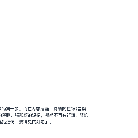
案的第一步。而在內容層面，持續關注QQ音樂
的灑脫、張靚穎的深情，都將不再有距離。請記
擁抱這份「聽得見的鄉愁」。