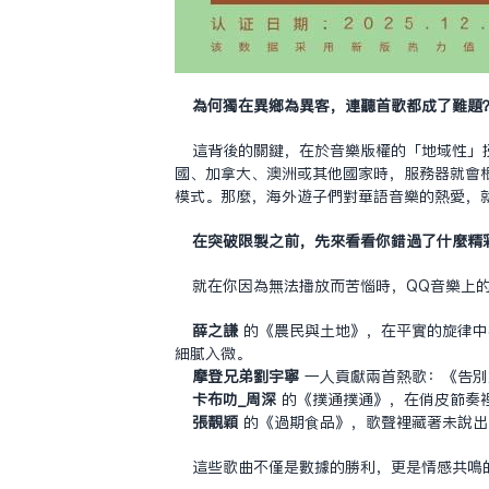
為何獨在異鄉為異客，連聽首歌都成了難題
這背後的關鍵，在於音樂版權的「地域性」
國、加拿大、澳洲或其他國家時，服務器就會根據I
模式。那麼，海外遊子們對華語音樂的熱愛，
在突破限制之前，先來看看你錯過了什麼精
就在你因為無法播放而苦惱時，QQ音樂上
薛之謙
的《農民與土地》，在平實的旋律中
細膩入微。
摩登兄弟劉宇寧
一人貢獻兩首熱歌：《告別
卡布叻_周深
的《撲通撲通》，在俏皮節奏
張靚穎
的《過期食品》，歌聲裡藏著未說出
這些歌曲不僅是數據的勝利，更是情感共鳴