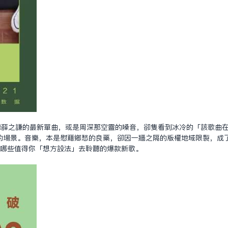
聽薛之謙的最新單曲，或是周深那空靈的嗓音，卻只看到冰冷的「該歌曲
的場景。音樂，本是慰藉鄉愁的良藥，卻因一牆之隔的版權地域限制，成
有哪些值得你「想方設法」去聆聽的爆款新歌。