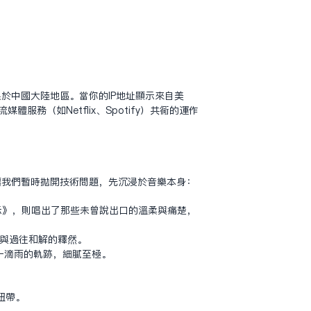
於中國大陸地區。當你的IP地址顯示來自美
（如Netflix、Spotify）共同的運作
讓我們暫時拋開技術問題，先沉浸於音樂本身：
示》，則唱出了那些未曾說出口的溫柔與痛楚，
與過往和解的釋然。
一滴雨的軌跡，細膩至極。
紐帶。