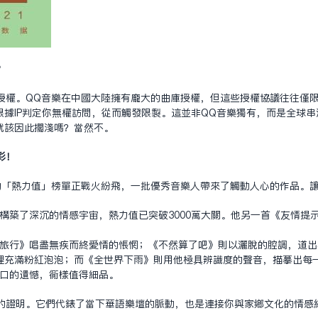
？
授權。QQ音樂在中國大陸擁有龐大的曲庫授權，但這些授權協議往往僅限
P判定你無權訪問，從而觸發限制。這並非QQ音樂獨有，而是全球串流媒體服務
就該因此擱淺嗎？當然不。
彩！
的「熱力值」榜單正戰火紛飛，一批優秀音樂人帶來了觸動人心的作品。
構築了深沉的情感宇宙，熱力值已突破3000萬大關。他另一首《友情提
旅行》唱盡無疾而終愛情的悵惘；《不然算了吧》則以灑脫的腔調，道出
裡充滿粉紅泡泡；而《全世界下雨》則用他極具辨識度的聲音，描摹出每
口的遺憾，同樣值得細品。
的證明。它們代表了當下華語樂壇的脈動，也是連接你與家鄉文化的情感